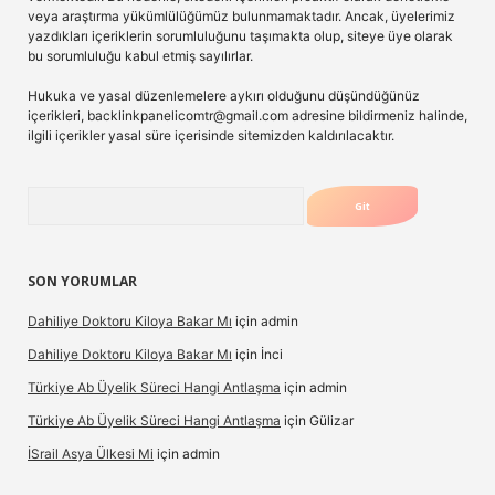
veya araştırma yükümlülüğümüz bulunmamaktadır. Ancak, üyelerimiz
yazdıkları içeriklerin sorumluluğunu taşımakta olup, siteye üye olarak
bu sorumluluğu kabul etmiş sayılırlar.
Hukuka ve yasal düzenlemelere aykırı olduğunu düşündüğünüz
içerikleri,
backlinkpanelicomtr@gmail.com
adresine bildirmeniz halinde,
ilgili içerikler yasal süre içerisinde sitemizden kaldırılacaktır.
Arama
SON YORUMLAR
Dahiliye Doktoru Kiloya Bakar Mı
için
admin
Dahiliye Doktoru Kiloya Bakar Mı
için
İnci
Türkiye Ab Üyelik Süreci Hangi Antlaşma
için
admin
Türkiye Ab Üyelik Süreci Hangi Antlaşma
için
Gülizar
İSrail Asya Ülkesi Mi
için
admin