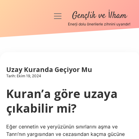
Gençlik ve İlham
menüyü
aç
Enerji dolu önerilerle zihnini uyandır!
Anasayfa
Gizlilik Politikası
Yasal Uyarı
Uzay Kuranda Geçiyor Mu
Tarih: Ekim 19, 2024
Hakkımızda
Kuran’a göre uzaya
çıkabilir mi?
Eğer cennetin ve yeryüzünün sınırlarını aşma ve
Tanrı’nın yargısından ve cezasından kaçma gücüne