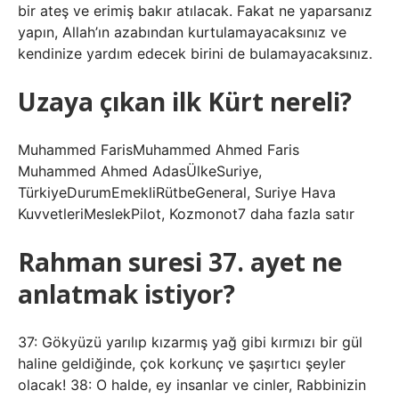
bir ateş ve erimiş bakır atılacak. Fakat ne yaparsanız
yapın, Allah’ın azabından kurtulamayacaksınız ve
kendinize yardım edecek birini de bulamayacaksınız.
Uzaya çıkan ilk Kürt nereli?
Muhammed FarisMuhammed Ahmed Faris
Muhammed Ahmed AdasÜlkeSuriye,
TürkiyeDurumEmekliRütbeGeneral, Suriye Hava
KuvvetleriMeslekPilot, Kozmonot7 ​​daha fazla satır
Rahman suresi 37. ayet ne
anlatmak istiyor?
37: Gökyüzü yarılıp kızarmış yağ gibi kırmızı bir gül
haline geldiğinde, çok korkunç ve şaşırtıcı şeyler
olacak! 38: O halde, ey ​​insanlar ve cinler, Rabbinizin