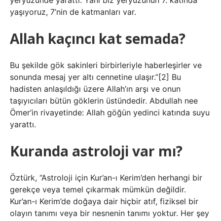
yeryüzünde yarattı. Yani biz yeryüzünün 7. katında
yaşıyoruz, 7’nin de katmanları var.
Allah kaçıncı kat semada?
Bu şekilde gök sakinleri birbirleriyle haberleşirler ve
sonunda mesaj yer altı cennetine ulaşır.”[2] Bu
hadisten anlaşıldığı üzere Allah’ın arşı ve onun
taşıyıcıları bütün göklerin üstündedir. Abdullah nee
Ömer’in rivayetinde: Allah göğün yedinci katında suyu
yarattı.
Kuranda astroloji var mı?
Öztürk, “Astroloji için Kur’an-ı Kerim’den herhangi bir
gerekçe veya temel çıkarmak mümkün değildir.
Kur’an-ı Kerim’de doğaya dair hiçbir atıf, fiziksel bir
olayın tanımı veya bir nesnenin tanımı yoktur. Her şey