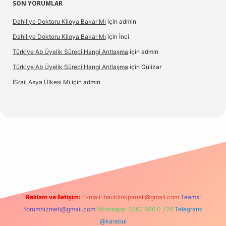
SON YORUMLAR
Dahiliye Doktoru Kiloya Bakar Mı
için
admin
Dahiliye Doktoru Kiloya Bakar Mı
için
İnci
Türkiye Ab Üyelik Süreci Hangi Antlaşma
için
admin
Türkiye Ab Üyelik Süreci Hangi Antlaşma
için
Gülizar
İSrail Asya Ülkesi Mi
için
admin
d.casino
Reklam ve İletişim:
E-mail:
backlinkpaneli@gmail.com
Teams:
forumhizmeti@gmail.com
Whatsapp: 0262 606 0 726
Telegram:
@karabul