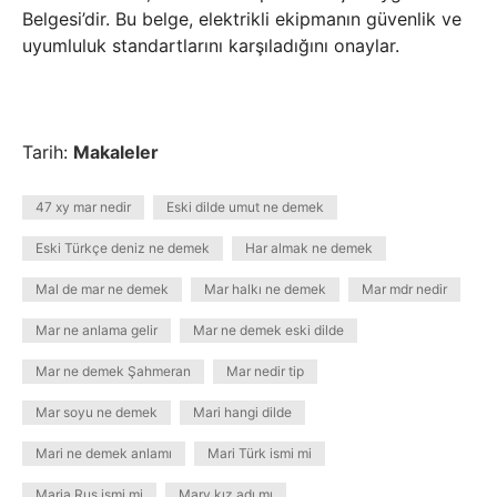
Belgesi’dir. Bu belge, elektrikli ekipmanın güvenlik ve
uyumluluk standartlarını karşıladığını onaylar.
Tarih:
Makaleler
47 xy mar nedir
Eski dilde umut ne demek
Eski Türkçe deniz ne demek
Har almak ne demek
Mal de mar ne demek
Mar halkı ne demek
Mar mdr nedir
Mar ne anlama gelir
Mar ne demek eski dilde
Mar ne demek Şahmeran
Mar nedir tip
Mar soyu ne demek
Mari hangi dilde
Mari ne demek anlamı
Mari Türk ismi mi
Maria Rus ismi mi
Mary kız adı mı