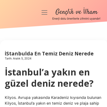
Gençlik ve İlham
menüyü
aç
Enerji dolu önerilerle zihnini uyandır!
Anasayfa
Gizlilik Politikası
Yasal Uyarı
İStanbulda En Temiz Deniz Nerede
Tarih: Aralık 5, 2024
Hakkımızda
İstanbul’a yakın en
güzel deniz nerede?
Kilyos. Avrupa yakasında Karadeniz kıyısında bulunan
Kilyos, İstanbul’a yakın en temiz deniz ve plaja sahip