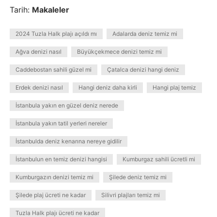
Tarih:
Makaleler
2024 Tuzla Halk plajı açıldı mı
Adalarda deniz temiz mi
Ağva denizi nasıl
Büyükçekmece denizi temiz mi
Caddebostan sahili güzel mi
Çatalca denizi hangi deniz
Erdek denizi nasıl
Hangi deniz daha kirli
Hangi plaj temiz
İstanbula yakın en güzel deniz nerede
İstanbula yakın tatil yerleri nereler
İstanbulda deniz kenarına nereye gidilir
İstanbulun en temiz denizi hangisi
Kumburgaz sahili ücretli mi
Kumburgazın denizi temiz mi
Şilede deniz temiz mi
Şilede plaj ücreti ne kadar
Silivri plajları temiz mi
Tuzla Halk plajı ücreti ne kadar