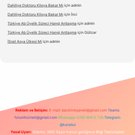
Dahiliye Doktoru Kiloya Bakar Mı
için
admin
Dahiliye Doktoru Kiloya Bakar Mı
için
İnci
Türkiye Ab Üyelik Süreci Hangi Antlaşma
için
admin
Türkiye Ab Üyelik Süreci Hangi Antlaşma
için
Gülizar
İSrail Asya Ülkesi Mi
için
admin
d.casino
Reklam ve İletişim:
E-mail:
backlinkpaneli@gmail.com
Teams:
forumhizmeti@gmail.com
Whatsapp: 0262 606 0 726
Telegram:
@karabul
Yasal Uyarı:
Sitemiz, 5651 Sayılı Kanun gereğince Bilgi Teknolojileri