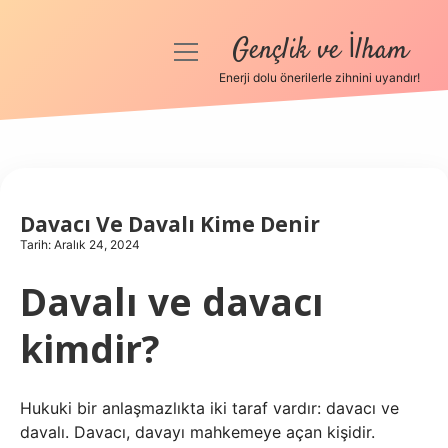
Gençlik ve İlham
menüyü
aç
Enerji dolu önerilerle zihnini uyandır!
Anasayfa
Gizlilik Politikası
Yasal Uyarı
Davacı Ve Davalı Kime Denir
Tarih: Aralık 24, 2024
Hakkımızda
Davalı ve davacı
kimdir?
Hukuki bir anlaşmazlıkta iki taraf vardır: davacı ve
davalı. Davacı, davayı mahkemeye açan kişidir.