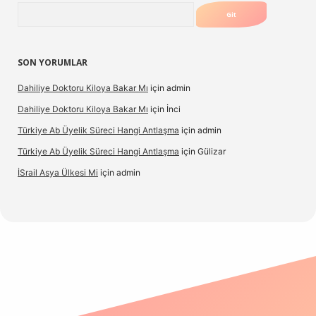
Arama
SON YORUMLAR
Dahiliye Doktoru Kiloya Bakar Mı
için
admin
Dahiliye Doktoru Kiloya Bakar Mı
için
İnci
Türkiye Ab Üyelik Süreci Hangi Antlaşma
için
admin
Türkiye Ab Üyelik Süreci Hangi Antlaşma
için
Gülizar
İSrail Asya Ülkesi Mi
için
admin
.casino