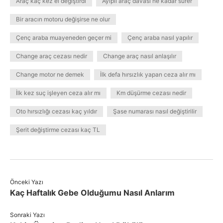
Araç kaç kez el değiştirdi
Ayıplı araç davası ne kadar sürer
Bir aracın motoru değişirse ne olur
Çenç araba muayeneden geçer mi
Çenç araba nasıl yapılır
Change araç cezası nedir
Change araç nasıl anlaşılır
Change motor ne demek
İlk defa hırsızlık yapan ceza alır mı
İlk kez suç işleyen ceza alır mı
Km düşürme cezası nedir
Oto hırsızlığı cezası kaç yıldır
Şase numarası nasıl değiştirilir
Şerit değiştirme cezası kaç TL
Önceki Yazı
Kaç Haftalık Gebe Olduğumu Nasıl Anlarım
Sonraki Yazı