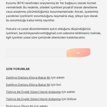
Kurumu (BTK) tarafından onaylanmış bir Yer Sağlayıcı olarak hizmet
vermektedir. Bu nedenle, sitedeki içerikleri proaktif olarak denetleme
veya araştırma yükümlülüğümüz bulunmamaktadır. Ancak, üyelerimiz
yazdıkları içeriklerin sorumluluğunu taşımakta olup, siteye üye olarak
bu sorumluluğu kabul etmiş sayılırlar.
Hukuka ve yasal düzenlemelere aykırı olduğunu düşündüğünüz
içerikleri,
backlinkpanelicomtr@gmail.com
adresine bildirmeniz halinde,
ilgili içerikler yasal süre içerisinde sitemizden kaldırılacaktır.
Arama
SON YORUMLAR
Dahiliye Doktoru Kiloya Bakar Mı
için
admin
Dahiliye Doktoru Kiloya Bakar Mı
için
İnci
Türkiye Ab Üyelik Süreci Hangi Antlaşma
için
admin
Türkiye Ab Üyelik Süreci Hangi Antlaşma
için
Gülizar
İSrail Asya Ülkesi Mi
için
admin