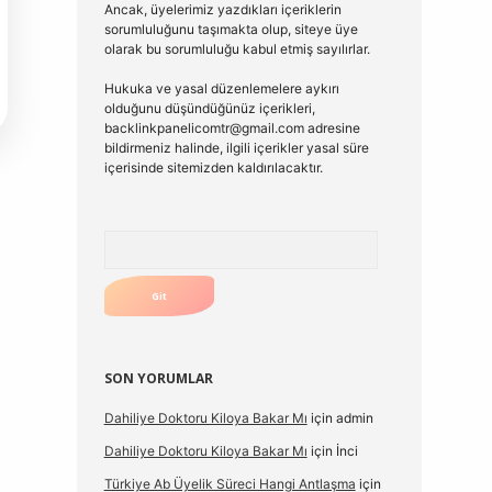
Ancak, üyelerimiz yazdıkları içeriklerin
sorumluluğunu taşımakta olup, siteye üye
olarak bu sorumluluğu kabul etmiş sayılırlar.
Hukuka ve yasal düzenlemelere aykırı
olduğunu düşündüğünüz içerikleri,
backlinkpanelicomtr@gmail.com
adresine
bildirmeniz halinde, ilgili içerikler yasal süre
içerisinde sitemizden kaldırılacaktır.
Arama
SON YORUMLAR
Dahiliye Doktoru Kiloya Bakar Mı
için
admin
Dahiliye Doktoru Kiloya Bakar Mı
için
İnci
Türkiye Ab Üyelik Süreci Hangi Antlaşma
için