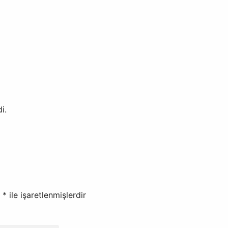
i.
r
*
ile işaretlenmişlerdir