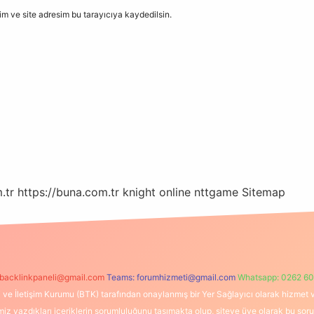
m ve site adresim bu tarayıcıya kaydedilsin.
.tr
https://buna.com.tr
knight online
nttgame
Sitemap
backlinkpaneli@gmail.com
Teams:
forumhizmeti@gmail.com
Whatsapp: 0262 60
i ve İletişim Kurumu (BTK) tarafından onaylanmış bir Yer Sağlayıcı olarak hizmet v
azdıkları içeriklerin sorumluluğunu taşımakta olup, siteye üye olarak bu sorumlul