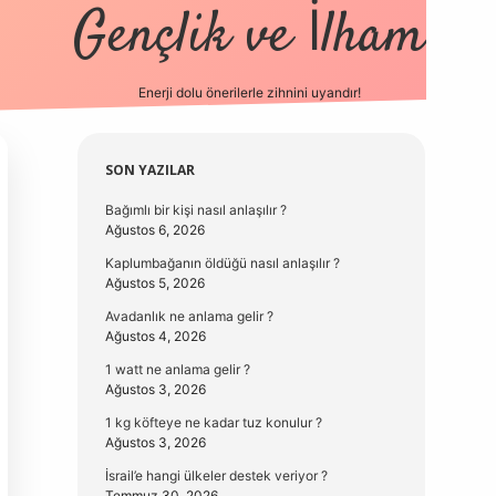
Gençlik ve İlham
Enerji dolu önerilerle zihnini uyandır!
vd.casino
Sidebar
SON YAZILAR
Bağımlı bir kişi nasıl anlaşılır ?
Ağustos 6, 2026
Kaplumbağanın öldüğü nasıl anlaşılır ?
Ağustos 5, 2026
Avadanlık ne anlama gelir ?
Ağustos 4, 2026
1 watt ne anlama gelir ?
Ağustos 3, 2026
1 kg köfteye ne kadar tuz konulur ?
Ağustos 3, 2026
İsrail’e hangi ülkeler destek veriyor ?
Temmuz 30, 2026