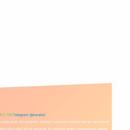
6 0 726
Telegram: @karabul
ermektedir. Bu nedenle, sitedeki içerikleri proaktif olarak denetleme
uğu kabul etmiş sayılırlar. Bu internet sitesi, herhangi bir marka,