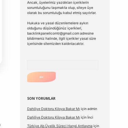
Ancak, üyelerimiz yazdıkları içeriklerin
sorumluluğunu taşımakta olup, siteye üye
olarak bu sorumluluğu kabul etmiş sayılırlar.
Hukuka ve yasal düzenlemelere aykırı
olduğunu düşündüğünüz içerikleri,
backlinkpanelicomtr@gmail.com
adresine
bildirmeniz halinde, ilgili içerikler yasal süre
içerisinde sitemizden kaldırılacaktır.
Arama
SON YORUMLAR
Dahiliye Doktoru Kiloya Bakar Mı
için
admin
Dahiliye Doktoru Kiloya Bakar Mı
için
İnci
a
Türkiye Ab Üyelik Süreci Hangi Antlaşma
için