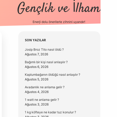
Gençlik ve İlham
Enerji dolu önerilerle zihnini uyandır!
vd.casino
Sidebar
SON YAZILAR
Josip Broz Tito nasıl öldü ?
Ağustos 7, 2026
Bağımlı bir kişi nasıl anlaşılır ?
Ağustos 6, 2026
Kaplumbağanın öldüğü nasıl anlaşılır ?
Ağustos 5, 2026
Avadanlık ne anlama gelir ?
Ağustos 4, 2026
1 watt ne anlama gelir ?
Ağustos 3, 2026
1 kg köfteye ne kadar tuz konulur ?
Ağustos 3, 2026