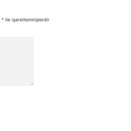
r
*
ile işaretlenmişlerdir