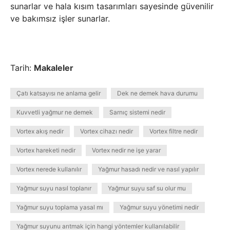
sunarlar ve hala kısım tasarımları sayesinde güvenilir
ve bakımsız işler sunarlar.
Tarih:
Makaleler
Çatı katsayısı ne anlama gelir
Dek ne demek hava durumu
Kuvvetli yağmur ne demek
Sarnıç sistemi nedir
Vortex akış nedir
Vortex cihazı nedir
Vortex filtre nedir
Vortex hareketi nedir
Vortex nedir ne işe yarar
Vortex nerede kullanılır
Yağmur hasadı nedir ve nasıl yapılır
Yağmur suyu nasıl toplanır
Yağmur suyu saf su olur mu
Yağmur suyu toplama yasal mı
Yağmur suyu yönetimi nedir
Yağmur suyunu arıtmak için hangi yöntemler kullanılabilir