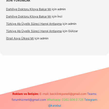
SON YORUMLAR
Dahiliye Doktoru Kiloya Bakar Mı
için
admin
Dahiliye Doktoru Kiloya Bakar Mı
için
İnci
Türkiye Ab Üyelik Süreci Hangi Antlaşma
için
admin
Türkiye Ab Üyelik Süreci Hangi Antlaşma
için
Gülizar
İSrail Asya Ülkesi Mi
için
admin
ino
Reklam ve İletişim:
E-mail:
backlinkpaneli@gmail.com
Teams:
forumhizmeti@gmail.com
Whatsapp: 0262 606 0 726
Telegram:
@karabul