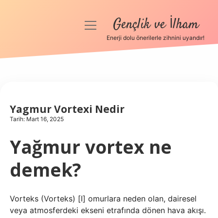
Gençlik ve İlham
menüyü
aç
Enerji dolu önerilerle zihnini uyandır!
Anasayfa
Gizlilik Politikası
Yasal Uyarı
Yagmur Vortexi Nedir
Tarih: Mart 16, 2025
Hakkımızda
Yağmur vortex ne
demek?
Vorteks (Vorteks) [I] omurlara neden olan, dairesel
veya atmosferdeki ekseni etrafında dönen hava akışı.