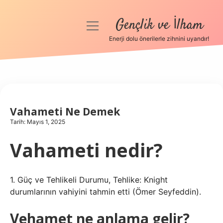
Gençlik ve İlham
menüyü
aç
Enerji dolu önerilerle zihnini uyandır!
Anasayfa
Gizlilik Politikası
Yasal Uyarı
Vahameti Ne Demek
Tarih: Mayıs 1, 2025
Hakkımızda
Vahameti nedir?
1. Güç ve Tehlikeli Durumu, Tehlike: Knight
durumlarının vahiyini tahmin etti (Ömer Seyfeddin).
Vehamet ne anlama gelir?