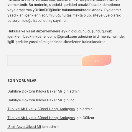
vermektedir. Bu nedenle, sitedeki içerikleri proaktif olarak denetleme
veya araştırma yükümlülüğümüz bulunmamaktadır. Ancak, üyelerimiz
yazdıkları içeriklerin sorumluluğunu taşımakta olup, siteye üye olarak
bu sorumluluğu kabul etmiş sayılırlar.
Hukuka ve yasal düzenlemelere aykırı olduğunu düşündüğünüz
içerikleri,
backlinkpanelicomtr@gmail.com
adresine bildirmeniz halinde,
ilgili içerikler yasal süre içerisinde sitemizden kaldırılacaktır.
Arama
SON YORUMLAR
Dahiliye Doktoru Kiloya Bakar Mı
için
admin
Dahiliye Doktoru Kiloya Bakar Mı
için
İnci
Türkiye Ab Üyelik Süreci Hangi Antlaşma
için
admin
Türkiye Ab Üyelik Süreci Hangi Antlaşma
için
Gülizar
İSrail Asya Ülkesi Mi
için
admin