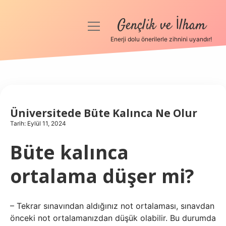
Gençlik ve İlham
menüyü
aç
Enerji dolu önerilerle zihnini uyandır!
Anasayfa
Gizlilik Politikası
Yasal Uyarı
Üniversitede Büte Kalınca Ne Olur
Tarih: Eylül 11, 2024
Hakkımızda
Büte kalınca
ortalama düşer mi?
– Tekrar sınavından aldığınız not ortalaması, sınavdan
önceki not ortalamanızdan düşük olabilir. Bu durumda