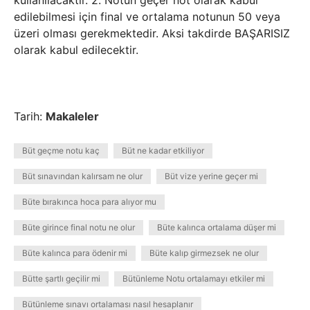
kullanılacaktır. 2. Notun geçer not olarak kabul
edilebilmesi için final ve ortalama notunun 50 veya
üzeri olması gerekmektedir. Aksi takdirde BAŞARISIZ
olarak kabul edilecektir.
Tarih:
Makaleler
Büt geçme notu kaç
Büt ne kadar etkiliyor
Büt sınavından kalırsam ne olur
Büt vize yerine geçer mi
Büte bırakınca hoca para alıyor mu
Büte girince final notu ne olur
Büte kalınca ortalama düşer mi
Büte kalınca para ödenir mi
Büte kalıp girmezsek ne olur
Bütte şartlı geçilir mi
Bütünleme Notu ortalamayı etkiler mi
Bütünleme sınavı ortalaması nasıl hesaplanır