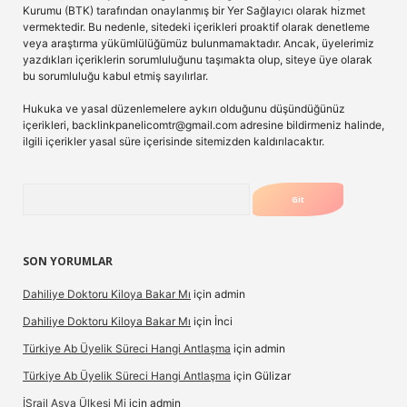
Kurumu (BTK) tarafından onaylanmış bir Yer Sağlayıcı olarak hizmet
vermektedir. Bu nedenle, sitedeki içerikleri proaktif olarak denetleme
veya araştırma yükümlülüğümüz bulunmamaktadır. Ancak, üyelerimiz
yazdıkları içeriklerin sorumluluğunu taşımakta olup, siteye üye olarak
bu sorumluluğu kabul etmiş sayılırlar.
Hukuka ve yasal düzenlemelere aykırı olduğunu düşündüğünüz
içerikleri,
backlinkpanelicomtr@gmail.com
adresine bildirmeniz halinde,
ilgili içerikler yasal süre içerisinde sitemizden kaldırılacaktır.
Arama
SON YORUMLAR
Dahiliye Doktoru Kiloya Bakar Mı
için
admin
Dahiliye Doktoru Kiloya Bakar Mı
için
İnci
Türkiye Ab Üyelik Süreci Hangi Antlaşma
için
admin
Türkiye Ab Üyelik Süreci Hangi Antlaşma
için
Gülizar
İSrail Asya Ülkesi Mi
için
admin