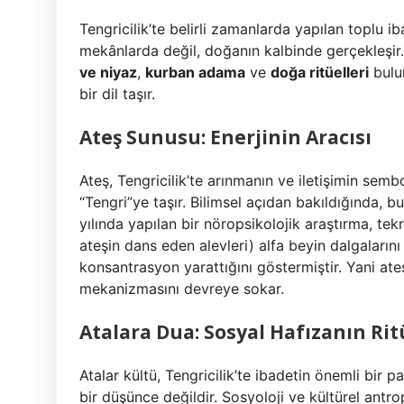
Tengricilik’te belirli zamanlarda yapılan toplu ib
mekânlarda değil, doğanın kalbinde gerçekleşir.
ve niyaz
,
kurban adama
ve
doğa ritüelleri
bulun
bir dil taşır.
Ateş Sunusu: Enerjinin Aracısı
Ateş, Tengricilik’te arınmanın ve iletişimin semb
“Tengri”ye taşır. Bilimsel açıdan bakıldığında, b
yılında yapılan bir nöropsikolojik araştırma, tek
ateşin dans eden alevleri) alfa beyin dalgaların
konsantrasyon yarattığını göstermiştir. Yani a
mekanizmasını devreye sokar.
Atalara Dua: Sosyal Hafızanın Rit
Atalar kültü, Tengricilik’te ibadetin önemli bir p
bir düşünce değildir. Sosyoloji ve kültürel antrop