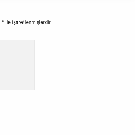
r
*
ile işaretlenmişlerdir