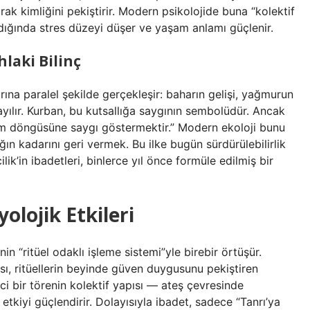
ak kimliğini pekiştirir. Modern psikolojide buna “kolektif
ladığında stres düzeyi düşer ve yaşam anlamı güçlenir.
laki Bilinç
rına paralel şekilde gerçekleşir: baharın gelişi, yağmurun
ayılır. Kurban, bu kutsallığa saygının sembolüdür. Ancak
am döngüsüne saygı göstermektir.” Modern ekoloji bunu
dığın kadarını geri vermek. Bu ilke bugün sürdürülebilirlik
lik’in ibadetleri, binlerce yıl önce formüle edilmiş bir
yolojik Etkileri
nin “ritüel odaklı işleme sistemi”yle birebir örtüşür.
ası, ritüellerin beyinde güven duygusunu pekiştiren
ci bir törenin kolektif yapısı — ateş çevresinde
etkiyi güçlendirir. Dolayısıyla ibadet, sadece “Tanrı’ya