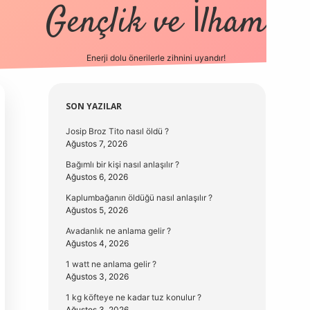
Gençlik ve İlham
Enerji dolu önerilerle zihnini uyandır!
vd.casino
Sidebar
SON YAZILAR
Josip Broz Tito nasıl öldü ?
Ağustos 7, 2026
Bağımlı bir kişi nasıl anlaşılır ?
Ağustos 6, 2026
Kaplumbağanın öldüğü nasıl anlaşılır ?
Ağustos 5, 2026
Avadanlık ne anlama gelir ?
Ağustos 4, 2026
1 watt ne anlama gelir ?
Ağustos 3, 2026
1 kg köfteye ne kadar tuz konulur ?
Ağustos 3, 2026