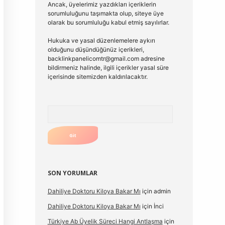
Ancak, üyelerimiz yazdıkları içeriklerin
sorumluluğunu taşımakta olup, siteye üye
olarak bu sorumluluğu kabul etmiş sayılırlar.
Hukuka ve yasal düzenlemelere aykırı
olduğunu düşündüğünüz içerikleri,
backlinkpanelicomtr@gmail.com
adresine
bildirmeniz halinde, ilgili içerikler yasal süre
içerisinde sitemizden kaldırılacaktır.
Arama
SON YORUMLAR
Dahiliye Doktoru Kiloya Bakar Mı
için
admin
Dahiliye Doktoru Kiloya Bakar Mı
için
İnci
Türkiye Ab Üyelik Süreci Hangi Antlaşma
için