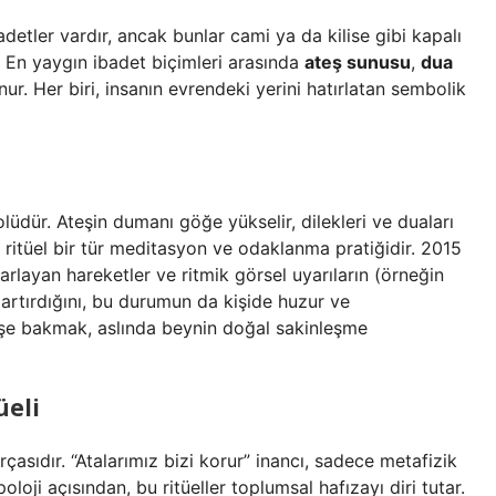
adetler vardır, ancak bunlar cami ya da kilise gibi kapalı
 En yaygın ibadet biçimleri arasında
ateş sunusu
,
dua
ur. Her biri, insanın evrendeki yerini hatırlatan sembolik
olüdür. Ateşin dumanı göğe yükselir, dilekleri ve duaları
u ritüel bir tür meditasyon ve odaklanma pratiğidir. 2015
rarlayan hareketler ve ritmik görsel uyarıların (örneğin
ı artırdığını, bu durumun da kişide huzur ve
teşe bakmak, aslında beynin doğal sakinleşme
üeli
arçasıdır. “Atalarımız bizi korur” inancı, sadece metafizik
oloji açısından, bu ritüeller toplumsal hafızayı diri tutar.