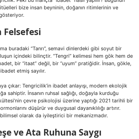
icilik. Peki bu inançta “ibadet” nasıl yapılır? Bugünün
tüelleri bize insan beyninin, doğanın ritimlerinin ve
gösteriyor.
 Felsefesi
— ama buradaki “Tanrı”, semavi dinlerdeki gibi soyut bir
oluşun içindeki bilinçtir. “Tengri” kelimesi hem gök hem de
badet, bir “itaat” değil, bir “uyum” pratiğidir. İnsan, gökle,
ibadet etmiş sayılır.
a çıkar: Tengricilik’in ibadet anlayışı, modern ekolojik
ğa sahiptir. İnsanın ruhsal sağlığı, doğayla kurduğu
ültesi’nin çevre psikolojisi üzerine yaptığı 2021 tarihli bir
rmonlarını düşürür ve duygusal dayanıklılığı artırır.
obilimsel olarak da iyileştirici bir mekanizmadır.
teşe ve Ata Ruhuna Saygı