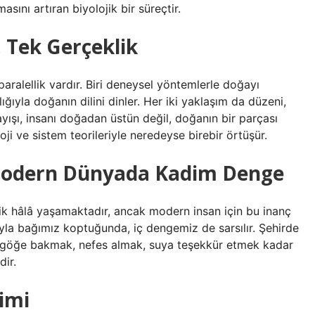
ını artıran biyolojik bir süreçtir.
l, Tek Gerçeklik
 paralellik vardır. Biri deneysel yöntemlerle doğayı
lığıyla doğanın dilini dinler. Her iki yaklaşım da düzeni,
ayışı, insanı doğadan üstün değil, doğanın bir parçası
ji ve sistem teorileriyle neredeyse birebir örtüşür.
Modern Dünyada Kadim Denge
lik hâlâ yaşamaktadır, ancak modern insan için bu inanç
ayla bağımız koptuğunda, iç dengemiz de sarsılır. Şehirde
sı, göğe bakmak, nefes almak, suya teşekkür etmek kadar
dir.
imi