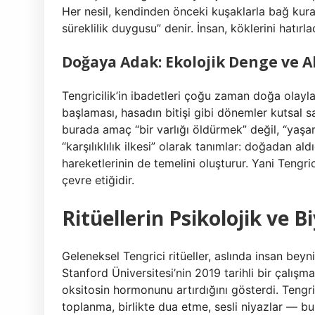
Her nesil, kendinden önceki kuşaklarla bağ kurar
süreklilik duygusu” denir. İnsan, köklerini hatır
Doğaya Adak: Ekolojik Denge ve Ah
Tengricilik’in ibadetleri çoğu zaman doğa olayla
başlaması, hasadın bitişi gibi dönemler kutsal s
burada amaç “bir varlığı öldürmek” değil, “yaş
“karşılıklılık ilkesi” olarak tanımlar: doğadan al
hareketlerinin de temelini oluşturur. Yani Tengrici
çevre etiğidir.
Ritüellerin Psikolojik ve Bi
Geleneksel Tengrici ritüeller, aslında insan beyni
Stanford Üniversitesi’nin 2019 tarihli bir çalışm
oksitosin hormonunu artırdığını gösterdi. Tengri
toplanma, birlikte dua etme, sesli niyazlar — bu 