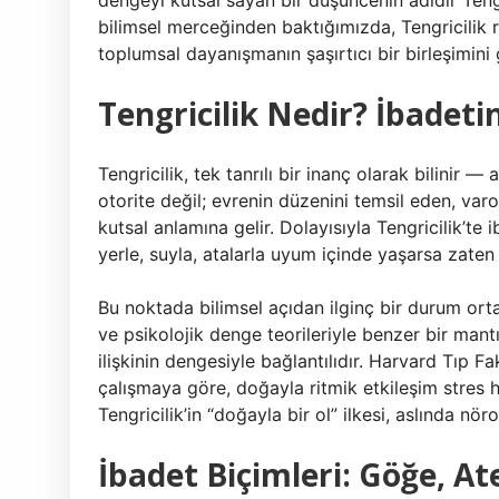
dengeyi kutsal sayan bir düşüncenin adıdır Tengr
bilimsel merceğinden baktığımızda, Tengricilik ri
toplumsal dayanışmanın şaşırtıcı bir birleşimini 
Tengricilik Nedir? İbadetin
Tengricilik, tek tanrılı bir inanç olarak bilinir 
otorite değil; evrenin düzenini temsil eden, var
kutsal anlamına gelir. Dolayısıyla Tengricilik’te i
yerle, suyla, atalarla uyum içinde yaşarsa zaten 
Bu noktada bilimsel açıdan ilginç bir durum ortay
ve psikolojik denge teorileriyle benzer bir mantı
ilişkinin dengesiyle bağlantılıdır. Harvard Tıp Fak
çalışmaya göre, doğayla ritmik etkileşim stres ho
Tengricilik’in “doğayla bir ol” ilkesi, aslında nör
İbadet Biçimleri: Göğe, A