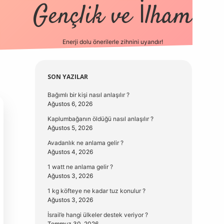
Gençlik ve İlham
Enerji dolu önerilerle zihnini uyandır!
vd.casino
Sidebar
SON YAZILAR
Bağımlı bir kişi nasıl anlaşılır ?
Ağustos 6, 2026
Kaplumbağanın öldüğü nasıl anlaşılır ?
Ağustos 5, 2026
Avadanlık ne anlama gelir ?
Ağustos 4, 2026
1 watt ne anlama gelir ?
Ağustos 3, 2026
1 kg köfteye ne kadar tuz konulur ?
Ağustos 3, 2026
İsrail’e hangi ülkeler destek veriyor ?
Temmuz 30, 2026