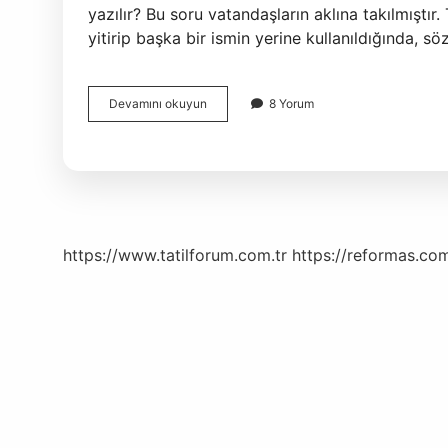
yazılır? Bu soru vatandaşların aklına takılmıştır
yitirip başka bir ismin yerine kullanıldığında, 
Hafta
Devamını okuyun
8 Yorum
Sonu
Bitişik
Mi
Ayrı
Mı
https://www.tatilforum.com.tr
https://reformas.com