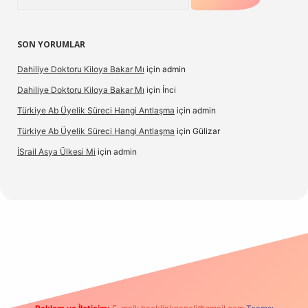
SON YORUMLAR
Dahiliye Doktoru Kiloya Bakar Mı
için
admin
Dahiliye Doktoru Kiloya Bakar Mı
için
İnci
Türkiye Ab Üyelik Süreci Hangi Antlaşma
için
admin
Türkiye Ab Üyelik Süreci Hangi Antlaşma
için
Gülizar
İSrail Asya Ülkesi Mi
için
admin
.casino