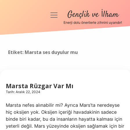
Gençlik ve İlham
menüyü
aç
Enerji dolu önerilerle zihnini uyandır!
Anasayfa
Gizlilik Politikası
Etiket:
Marsta ses duyulur mu
Yasal Uyarı
Hakkımızda
Marsta Rüzgar Var Mı
Tarih: Aralık 22, 2024
Marsta nefes alınabilir mi? Ayrıca Mars’ta neredeyse
hiç oksijen yok. Oksijen içeriği havadakinin sadece
binde biri kadar, bu da insanların hayatta kalması için
yeterli değil. Mars yüzeyinde oksijen sağlamak için bir