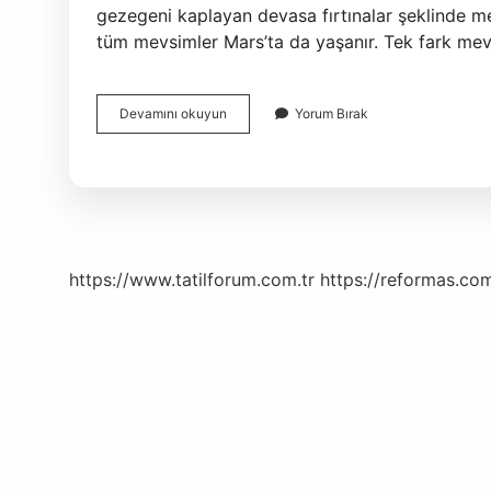
gezegeni kaplayan devasa fırtınalar şeklinde m
tüm mevsimler Mars’ta da yaşanır. Tek fark me
Marsta
Devamını okuyun
Yorum Bırak
Rüzgar
Var
Mı
https://www.tatilforum.com.tr
https://reformas.com