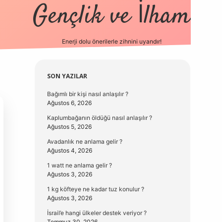
Gençlik ve İlham
Enerji dolu önerilerle zihnini uyandır!
vd.casino
Sidebar
SON YAZILAR
Bağımlı bir kişi nasıl anlaşılır ?
Ağustos 6, 2026
Kaplumbağanın öldüğü nasıl anlaşılır ?
Ağustos 5, 2026
Avadanlık ne anlama gelir ?
Ağustos 4, 2026
1 watt ne anlama gelir ?
Ağustos 3, 2026
1 kg köfteye ne kadar tuz konulur ?
Ağustos 3, 2026
İsrail’e hangi ülkeler destek veriyor ?
Temmuz 30, 2026