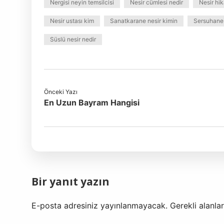
Nergisi neyin temsilcisi
Nesir cümlesi nedir
Nesir hik
Nesir ustası kim
Sanatkarane nesir kimin
Sersuhane
Süslü nesir nedir
Önceki Yazı
En Uzun Bayram Hangisi
Bir yanıt yazın
E-posta adresiniz yayınlanmayacak.
Gerekli alanla