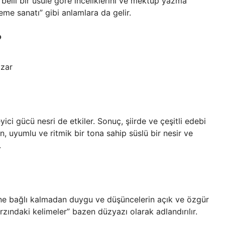
belli bir usule göre inceliklerini ve mektup yazma
leme sanatı” gibi anlamlara da gelir.
?
azar
ici gücü nesri de etkiler. Sonuç, şiirde ve çeşitli edebi
n, uyumlu ve ritmik bir tona sahip süslü bir nesir ve
.
erine bağlı kalmadan duygu ve düşüncelerin açık ve özgür
rzındaki kelimeler” bazen düzyazı olarak adlandırılır.