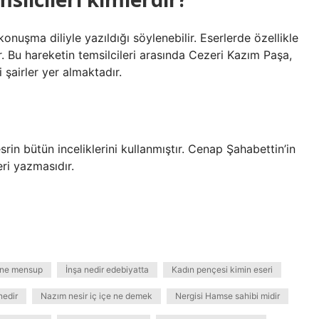
onuşma diliyle yazıldığı söylenebilir. Eserlerde özellikle
r. Bu hareketin temsilcileri arasında Cezeri Kazım Paşa,
şairler yer almaktadır.
in bütün inceliklerini kullanmıştır. Cenap Şahabettin’in
eri yazmasıdır.
dine mensup
İnşa nedir edebiyatta
Kadın pençesi kimin eseri
nedir
Nazım nesir iç içe ne demek
Nergisi Hamse sahibi midir