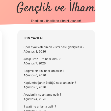
Gençlik ve İlham
Enerji dolu önerilerle zihnini uyandır!
vd.casino
Sidebar
SON YAZILAR
Spor ayakkabının ön kısmı nasıl genişletilir ?
Ağustos 8, 2026
Josip Broz Tito nasıl öldü ?
Ağustos 7, 2026
Bağımlı bir kişi nasıl anlaşılır ?
Ağustos 6, 2026
Kaplumbağanın öldüğü nasıl anlaşılır ?
Ağustos 5, 2026
Avadanlık ne anlama gelir ?
Ağustos 4, 2026
1 watt ne anlama gelir ?
Ağustos 3, 2026