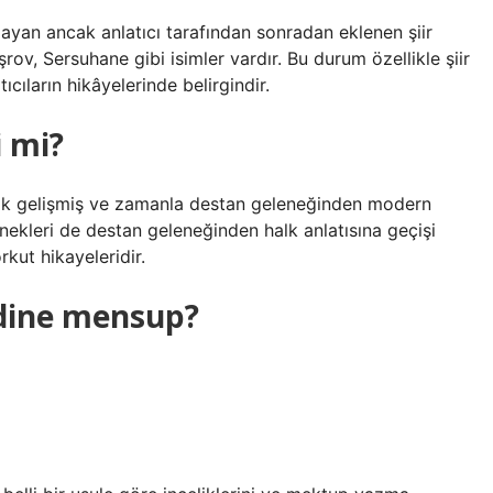
lmayan ancak anlatıcı tarafından sonradan eklenen şiir
rov, Sersuhane gibi isimler vardır. Bu durum özellikle şiir
ıcıların hikâyelerinde belirgindir.
i mi?
rak gelişmiş ve zamanla destan geleneğinden modern
örnekleri de destan geleneğinden halk anlatısına geçişi
kut hikayeleridir.
i dine mensup?