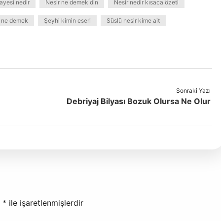
ayesi nedir
Nesir ne demek din
Nesir nedir kısaca özeti
 ne demek
Şeyhi kimin eseri
Süslü nesir kime ait
Sonraki Yazı
Debriyaj Bilyası Bozuk Olursa Ne Olur
r
*
ile işaretlenmişlerdir