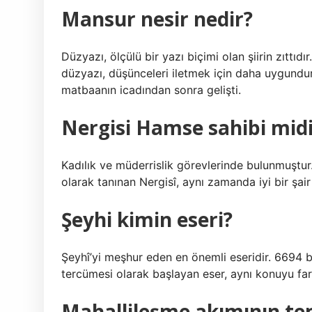
Mansur nesir nedir?
Düzyazı, ölçülü bir yazı biçimi olan şiirin zıttıdı
düzyazı, düşünceleri iletmek için daha uygundur
matbaanın icadından sonra gelişti.
Nergisi Hamse sahibi midi
Kadılık ve müderrislik görevlerinde bulunmuştur
olarak tanınan Nergisî, aynı zamanda iyi bir şair 
Şeyhi kimin eseri?
Şeyhî’yi meşhur eden en önemli eseridir. 6694 be
tercümesi olarak başlayan eser, aynı konuyu farkl
Mahallileşme akımının tems