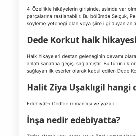
4. Özellikle hikâyelerin girişinde, aslında var o
parçalarına rastlanabilir. Bu bölümde Selçuk, Peş
söyleme yeteneği olan veya şiire ilgi duyan anlat
Dede Korkut halk hikayes
Halk hikayeleri destan geleneğinin devamı ola
anlatı sanatına geçişi sağlamıştır. Bu türün ilk 
sağlayan ilk eserler olarak kabul edilen Dede Kor
Halit Ziya Uşaklıgil hang
Edebiyât-ı Cedîde romancısı ve yazarı.
İnşa nedir edebiyatta?