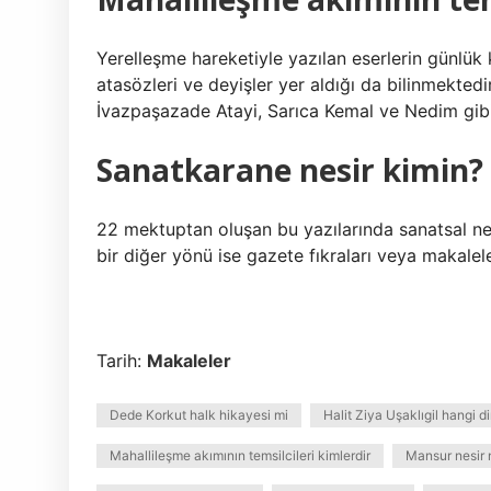
Yerelleşme hareketiyle yazılan eserlerin günlük k
atasözleri ve deyişler yer aldığı da bilinmektedi
İvazpaşazade Atayi, Sarıca Kemal ve Nedim gibi 
Sanatkarane nesir kimin?
22 mektuptan oluşan bu yazılarında sanatsal nesr
bir diğer yönü ise gazete fıkraları veya makalel
Tarih:
Makaleler
Dede Korkut halk hikayesi mi
Halit Ziya Uşaklıgil hangi 
Mahallileşme akımının temsilcileri kimlerdir
Mansur nesir 