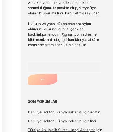
Ancak, üyelerimiz yazdıkları içeriklerin
sorumluluğunu taşımakta olup, siteye üye
olarak bu sorumluluğu kabul etmiş sayılırlar.
Hukuka ve yasal düzenlemelere aykırı
olduğunu düşündüğünüz içerikleri,
backlinkpanelicomtr@gmail.com
adresine
bildirmeniz halinde, ilgili içerikler yasal süre
içerisinde sitemizden kaldırılacaktır.
Arama
SON YORUMLAR
Dahiliye Doktoru Kiloya Bakar Mı
için
admin
Dahiliye Doktoru Kiloya Bakar Mı
için
İnci
Türkiye Ab Üyelik Süreci Hangi Antlaşma
için