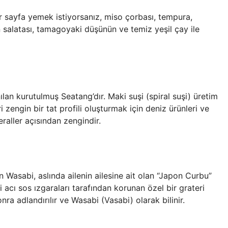
bir sayfa yemek istiyorsanız, miso çorbası, tempura,
 salatası, tamagoyaki düşünün ve temiz yeşil çay ile
nılan kurutulmuş Seatang’dır. Maki suşi (spiral suşi) üretim
ri zengin bir tat profili oluşturmak için deniz ürünleri ve
eraller açısından zengindir.
 Wasabi, aslında ailenin ailesine ait olan “Japon Curbu”
i acı sos ızgaraları tarafından korunan özel bir grateri
a adlandırılır ve Wasabi (Vasabi) olarak bilinir.