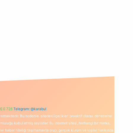
6 0 726
Telegram: @karabul
ermektedir. Bu nedenle, sitedeki içerikleri proaktif olarak denetleme
uğu kabul etmiş sayılırlar. Bu internet sitesi, herhangi bir marka,
kler haber niteliği taşımamakta olup, gerçek kurum ve kişiler hakkında