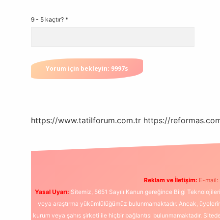
9 - 5 kaçtır?
*
https://www.tatilforum.com.tr
https://reformas.com
Reklam ve İletişim:
E-mail:
Yasal Uyarı:
Sitemiz, 5651 Sayılı Kanun gereğince Bilgi Teknolojiler
veya araştırma yükümlülüğümüz bulunmamaktadır. Ancak, üyelerimiz y
kurum veya şahıs şirketi ile hiçbir bağlantısı bulunmamaktadır. Sited