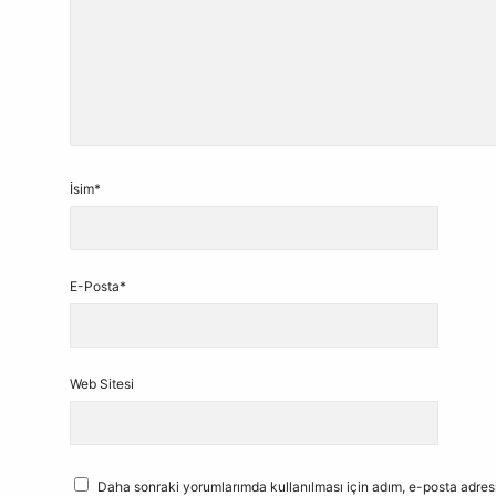
İsim*
E-Posta*
Web Sitesi
Daha sonraki yorumlarımda kullanılması için adım, e-posta adresi