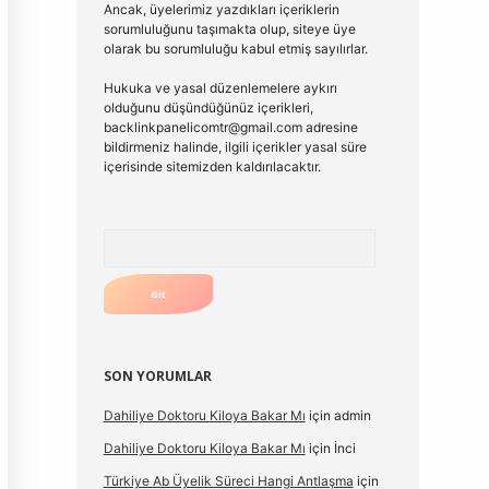
Ancak, üyelerimiz yazdıkları içeriklerin
sorumluluğunu taşımakta olup, siteye üye
olarak bu sorumluluğu kabul etmiş sayılırlar.
Hukuka ve yasal düzenlemelere aykırı
olduğunu düşündüğünüz içerikleri,
backlinkpanelicomtr@gmail.com
adresine
bildirmeniz halinde, ilgili içerikler yasal süre
içerisinde sitemizden kaldırılacaktır.
Arama
SON YORUMLAR
Dahiliye Doktoru Kiloya Bakar Mı
için
admin
Dahiliye Doktoru Kiloya Bakar Mı
için
İnci
Türkiye Ab Üyelik Süreci Hangi Antlaşma
için