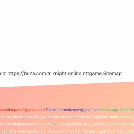
.tr
https://buna.com.tr
knight online
nttgame
Sitemap
backlinkpaneli@gmail.com
Teams:
forumhizmeti@gmail.com
Whatsapp: 0262 60
i ve İletişim Kurumu (BTK) tarafından onaylanmış bir Yer Sağlayıcı olarak hizmet v
azdıkları içeriklerin sorumluluğunu taşımakta olup, siteye üye olarak bu sorumlul
e yalnızca kendi hazırladığımız makaleler paylaşılmaktadır. Burada yer alan içeri