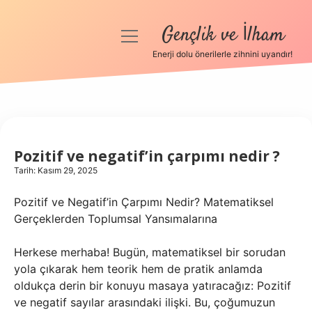
Gençlik ve İlham
menüyü
aç
Enerji dolu önerilerle zihnini uyandır!
Anasayfa
Gizlilik Politikası
Yasal Uyarı
Pozitif ve negatif’in çarpımı nedir ?
Tarih: Kasım 29, 2025
Hakkımızda
Pozitif ve Negatif’in Çarpımı Nedir? Matematiksel
Gerçeklerden Toplumsal Yansımalarına
Herkese merhaba! Bugün, matematiksel bir sorudan
yola çıkarak hem teorik hem de pratik anlamda
oldukça derin bir konuyu masaya yatıracağız: Pozitif
ve negatif sayılar arasındaki ilişki. Bu, çoğumuzun