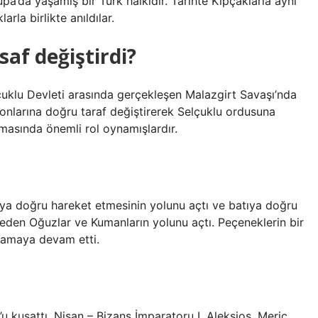
pa’da yaşamış bir Türk halkıdır. Tarihte Kıpçaklarla aynı
rla birlikte anıldılar.
af değiştirdi?
çuklu Devleti arasında gerçekleşen Malazgirt Savaşı’nda
onlarına doğru taraf değiştirerek Selçuklu ordusuna
nmasında önemli rol oynamışlardır.
ıya doğru hareket etmesinin yolunu açtı ve batıya doğru
ip eden Oğuzlar ve Kumanların yolunu açtı. Peçeneklerin bir
şamaya devam etti.
’u kuşattı. Nisan – Bizans İmparatoru I. Aleksios, Meriç