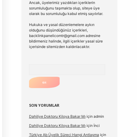
Ancak, üyelerimiz yazdıkları içeriklerin
sorumluluğunu taşımakta olup, siteye üye
olarak bu sorumluluğu kabul etmiş sayılırlar.
Hukuka ve yasal düzenlemelere aykırı
olduğunu düşündüğünüz içerikleri,
backlinkpanelicomtr@gmail.com
adresine
bildirmeniz halinde, ilgili içerikler yasal süre
içerisinde sitemizden kaldırılacaktır.
Arama
SON YORUMLAR
Dahiliye Doktoru Kiloya Bakar Mı
için
admin
Dahiliye Doktoru Kiloya Bakar Mı
için
İnci
Türkiye Ab Üyelik Süreci Hangi Antlaşma
için