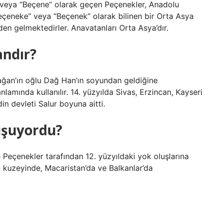
” veya “Beçene” olarak geçen Peçenekler, Anadolu
“Peçeneke” veya “Beçenek” olarak bilinen bir Orta Asya
den gelmektedirler. Anavatanları Orta Asya’dır.
ndır?
ağan’ın oğlu Dağ Han’ın soyundan geldiğine
anlamında kullanılır. 14. yüzyılda Sivas, Erzincan, Kayseri
n devleti Salur boyuna aitti.
uşuyordu?
eçenekler tarafından 12. yüzyıldaki yok oluşlarına
in kuzeyinde, Macaristan’da ve Balkanlar’da