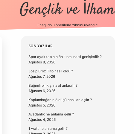
Gençlik ve İlham
Enerji dolu önerilerle zihnini uyandır!
vd.casin
Sidebar
SON YAZILAR
Spor ayakkabının ön kısmı nasıl genişletilir ?
Ağustos 8, 2026
Josip Broz Tito nasıl öldü ?
Ağustos 7, 2026
Bağımlı bir kişi nasıl anlaşılır ?
Ağustos 6, 2026
Kaplumbağanın öldüğü nasıl anlaşılır ?
Ağustos 5, 2026
Avadanlık ne anlama gelir ?
Ağustos 4, 2026
1 watt ne anlama gelir ?
Ağustos 3, 2026