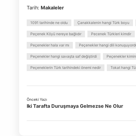
Tarih:
Makaleler
1091 tarihinde ne oldu
Çanakkalenin hangi Türk boyu
Peçenek Köyü nereye bağlıdır
Pecenek Türkleri kimdir
Peçenekler hala var mı
Peçenekler hangi dili konuşuyord
Peçenekler hangi savaşta saf değiştirdi
Peçenekler kimin
Peçeneklerin Türk tarihindeki önemi nedir
Tokat hangi Tü
Önceki Yazı
Iki Tarafta Duruşmaya Gelmezse Ne Olur