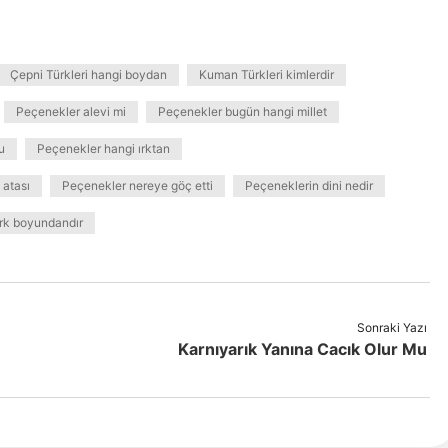
Çepni Türkleri hangi boydan
Kuman Türkleri kimlerdir
Peçenekler alevi mi
Peçenekler bugün hangi millet
u
Peçenekler hangi ırktan
 atası
Peçenekler nereye göç etti
Peçeneklerin dini nedir
rk boyundandır
Sonraki Yazı
Karnıyarık Yanına Cacık Olur Mu