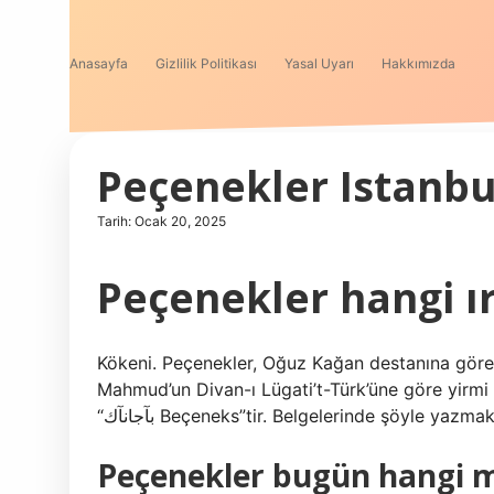
Anasayfa
Gizlilik Politikası
Yasal Uyarı
Hakkımızda
Peçenekler Istanbu
Tarih: Ocak 20, 2025
Peçenekler hangi ı
Kökeni. Peçenekler, Oğuz Kağan destanına göre 
Mahmud’un Divan-ı Lügati’t-Türk’üne göre yirmi
“بآجانآك Beçeneks”tir. Belgelerinde şöyle y
Peçenekler bugün hangi m