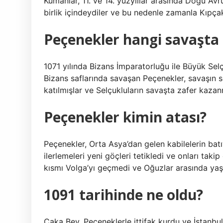
Kumanlar, 11. ve 14. yüzyıllar arasında Doğu Avru
birlik içindeydiler ve bu nedenle zamanla Kıpçakla
Peçenekler hangi savaşta s
1071 yılında Bizans İmparatorluğu ile Büyük Sel
Bizans saflarında savaşan Peçenekler, savaşın s
katılmışlar ve Selçukluların savaşta zafer kaza
Peçenekler kimin atası?
Peçenekler, Orta Asya’dan gelen kabilelerin bat
ilerlemeleri yeni göçleri tetikledi ve onları tak
kısmı Volga’yı geçmedi ve Oğuzlar arasında ya
1091 tarihinde ne oldu?
Çaka Bey, Peçeneklerle ittifak kurdu ve İstanbul