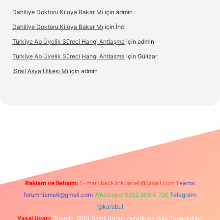
Dahiliye Doktoru Kiloya Bakar Mı
için
admin
Dahiliye Doktoru Kiloya Bakar Mı
için
İnci
Türkiye Ab Üyelik Süreci Hangi Antlaşma
için
admin
Türkiye Ab Üyelik Süreci Hangi Antlaşma
için
Gülizar
İSrail Asya Ülkesi Mi
için
admin
no
Reklam ve İletişim:
E-mail:
backlinkpaneli@gmail.com
Teams:
forumhizmeti@gmail.com
Whatsapp: 0262 606 0 726
Telegram:
@karabul
Yasal Uyarı:
Sitemiz, 5651 Sayılı Kanun gereğince Bilgi Teknolojileri