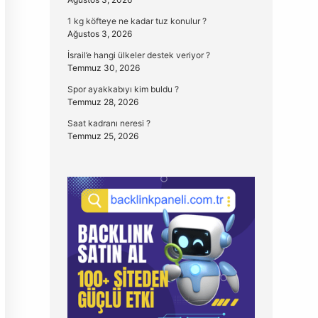
1 kg köfteye ne kadar tuz konulur ?
Ağustos 3, 2026
İsrail’e hangi ülkeler destek veriyor ?
Temmuz 30, 2026
Spor ayakkabıyı kim buldu ?
Temmuz 28, 2026
Saat kadranı neresi ?
Temmuz 25, 2026