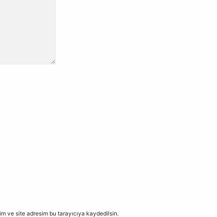
m ve site adresim bu tarayıcıya kaydedilsin.