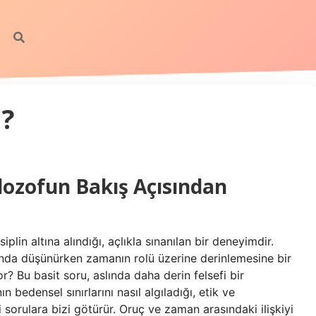
 ?
ilozofun Bakış Açısından
plin altına alındığı, açlıkla sınanılan bir deneyimdir.
nda düşünürken zamanın rolü üzerine derinlemesine bir
? Bu basit soru, aslında daha derin felsefi bir
 bedensel sınırlarını nasıl algıladığı, etik ve
bi sorulara bizi götürür. Oruç ve zaman arasındaki ilişkiyi