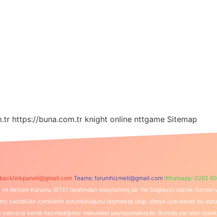
.tr
https://buna.com.tr
knight online
nttgame
Sitemap
backlinkpaneli@gmail.com
Teams:
forumhizmeti@gmail.com
Whatsapp: 0262 60
i ve İletişim Kurumu (BTK) tarafından onaylanmış bir Yer Sağlayıcı olarak hizmet v
azdıkları içeriklerin sorumluluğunu taşımakta olup, siteye üye olarak bu sorumlul
e yalnızca kendi hazırladığımız makaleler paylaşılmaktadır. Burada yer alan içeri