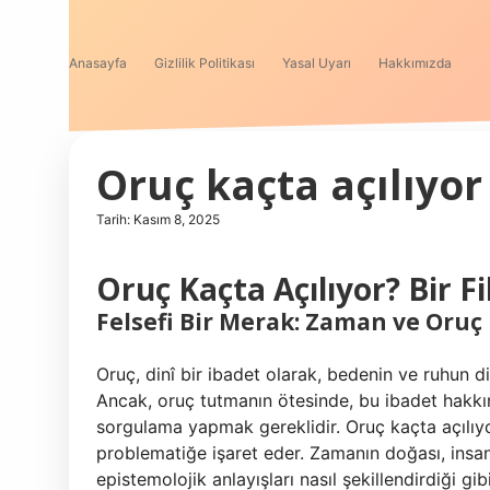
Anasayfa
Gizlilik Politikası
Yasal Uyarı
Hakkımızda
Oruç kaçta açılıyor
Tarih: Kasım 8, 2025
Oruç Kaçta Açılıyor? Bir F
Felsefi Bir Merak: Zaman ve Oruç
Oruç, dinî bir ibadet olarak, bedenin ve ruhun disi
Ancak, oruç tutmanın ötesinde, bu ibadet hakkı
sorgulama yapmak gereklidir. Oruç kaçta açılıyor
problematiğe işaret eder. Zamanın doğası, insanın
epistemolojik anlayışları nasıl şekillendirdiği gi