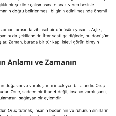
ğlıklı bir şekilde çalışmasına olanak veren besinle
manın doğru belirlenmesi, bilginin edinilmesinde önemli
zamanı arasında zihinsel bir dönüşüm yaşanır. Açlık,
aşımını da şekillendirir. İftar saati geldiğinde, bu dönüşüm
ar. Zaman, burada bir tür kapı işlevi görür, bireyin
şun Anlamı ve Zamanın
ların doğasını ve varoluşlarını inceleyen bir alandır. Oruç
dur. Oruç, sadece bir ibadet değil, insanın varoluşunu,
ulamasını sağlayan bir eylemdir.
ur. Oruç tutmak, insanın bedeninin ve ruhunun sınırlarını