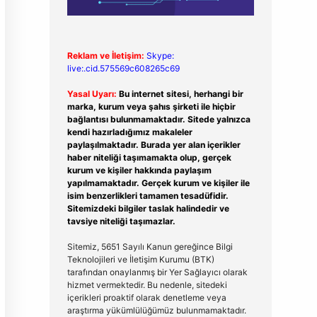
Reklam ve İletişim:
Skype:
live:.cid.575569c608265c69
Yasal Uyarı:
Bu internet sitesi, herhangi bir
marka, kurum veya şahıs şirketi ile hiçbir
bağlantısı bulunmamaktadır. Sitede yalnızca
kendi hazırladığımız makaleler
paylaşılmaktadır. Burada yer alan içerikler
haber niteliği taşımamakta olup, gerçek
kurum ve kişiler hakkında paylaşım
yapılmamaktadır. Gerçek kurum ve kişiler ile
isim benzerlikleri tamamen tesadüfidir.
Sitemizdeki bilgiler taslak halindedir ve
tavsiye niteliği taşımazlar.
Sitemiz, 5651 Sayılı Kanun gereğince Bilgi
Teknolojileri ve İletişim Kurumu (BTK)
tarafından onaylanmış bir Yer Sağlayıcı olarak
hizmet vermektedir. Bu nedenle, sitedeki
içerikleri proaktif olarak denetleme veya
araştırma yükümlülüğümüz bulunmamaktadır.