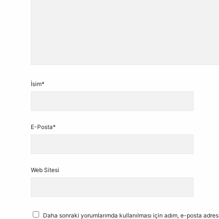
İsim*
E-Posta*
Web Sitesi
Daha sonraki yorumlarımda kullanılması için adım, e-posta adresi