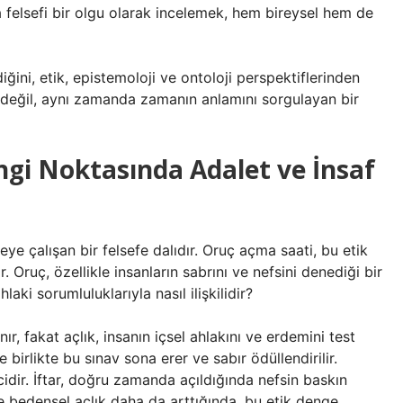
a felsefi bir olgu olarak incelemek, hem bireysel hem de
ini, etik, epistemoloji ve ontoloji perspektiflerinden
l değil, aynı zamanda zamanın anlamını sorgulayan bir
gi Noktasında Adalet ve İnsaf
meye çalışan bir felsefe dalıdır. Oruç açma saati, bu etik
. Oruç, özellikle insanların sabrını ve nefsini denediği bir
aki sorumluluklarıyla nasıl ilişkilidir?
, fakat açlık, insanın içsel ahlakını ve erdemini test
e birlikte bu sınav sona erer ve sabır ödüllendirilir.
idir. İftar, doğru zamanda açıldığında nefsin baskın
ve bedensel açlık daha da arttığında, bu etik denge