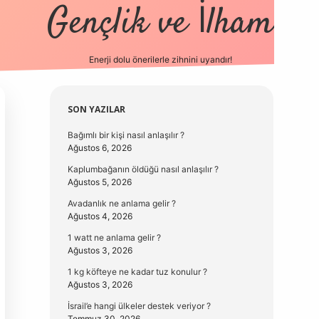
Gençlik ve İlham
Enerji dolu önerilerle zihnini uyandır!
vd.casino
Sidebar
SON YAZILAR
Bağımlı bir kişi nasıl anlaşılır ?
Ağustos 6, 2026
Kaplumbağanın öldüğü nasıl anlaşılır ?
Ağustos 5, 2026
Avadanlık ne anlama gelir ?
Ağustos 4, 2026
1 watt ne anlama gelir ?
Ağustos 3, 2026
1 kg köfteye ne kadar tuz konulur ?
Ağustos 3, 2026
İsrail’e hangi ülkeler destek veriyor ?
Temmuz 30, 2026