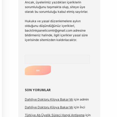
Ancak, üyelerimiz yazdıkları içeriklerin
sorumluluğunu taşımakta olup, siteye üye
olarak bu sorumluluğu kabul etmiş sayılırlar.
Hukuka ve yasal düzenlemelere aykırı
olduğunu düşündüğünüz içerikleri,
backlinkpanelicomtr@gmail.com
adresine
bildirmeniz halinde, ilgili içerikler yasal süre
içerisinde sitemizden kaldırılacaktır.
Arama
SON YORUMLAR
Dahiliye Doktoru Kiloya Bakar Mı
için
admin
Dahiliye Doktoru Kiloya Bakar Mı
için
İnci
Türkiye Ab Üyelik Süreci Hangi Antlaşma
için