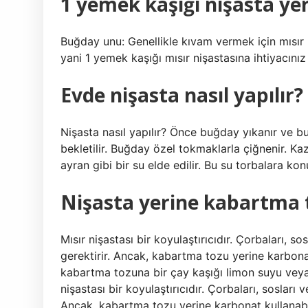
1 yemek kaşığı nişasta yer
Buğday unu: Genellikle kıvam vermek için mısır ni
yani 1 yemek kaşığı mısır nişastasına ihtiyacını
Evde nişasta nasıl yapılır?
Nişasta nasıl yapılır? Önce buğday yıkanır ve b
bekletilir. Buğday özel tokmaklarla çiğnenir. Ka
ayran gibi bir su elde edilir. Bu su torbalara k
Nişasta yerine kabartma t
Mısır nişastası bir koyulaştırıcıdır. Çorbaları, s
gerektirir. Ancak, kabartma tozu yerine karbona
kabartma tozuna bir çay kaşığı limon suyu veya
nişastası bir koyulaştırıcıdır. Çorbaları, sosları
Ancak, kabartma tozu yerine karbonat kullanab