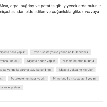
Mısır, arpa, buğday ve patates gibi yiyeceklerde bulunur.
n nişastasından elde edilen ve çoğunlukla glikoz ve/veya
işasta nasıl yapılır
Evde nişasta yoksa yerine ne kullanılabilir
ymasak ne olur
Nişasta neden yapılır
Nişasta nelerde bulunur
şasta yerine kabartma tozu kullanılır mı
Nişasta yoksa ne koyulur
şır
Patatesten un nasıl yapılır
Pirinç unu ile nişasta ayni şey mi
sta ne nişastası