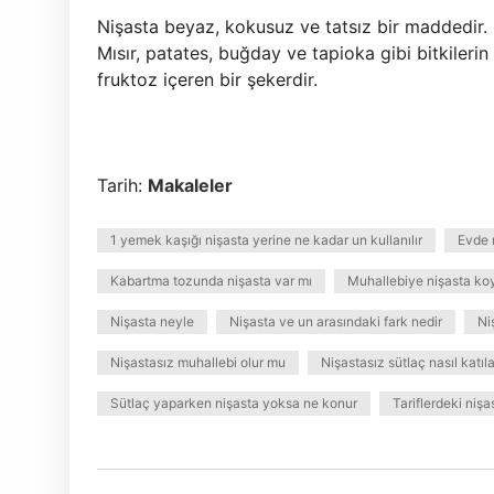
Nişasta beyaz, kokusuz ve tatsız bir maddedir. 
Mısır, patates, buğday ve tapioka gibi bitkileri
fruktoz içeren bir şekerdir.
Tarih:
Makaleler
1 yemek kaşığı nişasta yerine ne kadar un kullanılır
Evde n
Kabartma tozunda nişasta var mı
Muhallebiye nişasta ko
Nişasta neyle
Nişasta ve un arasındaki fark nedir
Ni
Nişastasız muhallebi olur mu
Nişastasız sütlaç nasıl katıla
Sütlaç yaparken nişasta yoksa ne konur
Tariflerdeki nişa