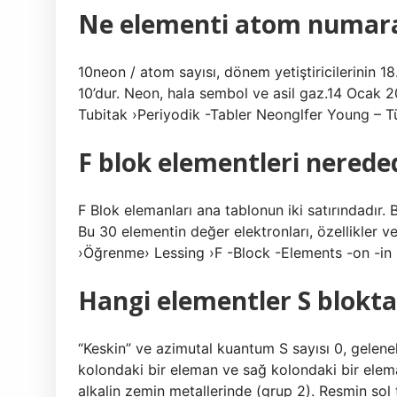
Ne elementi atom numara
10neon / atom sayısı, dönem yetiştiricilerinin 
10’dur. Neon, hala sembol ve asil gaz.14 Ocak 
Tubitak ›Periyodik -Tabler Neonglfer Young –
F blok elementleri nerede
F Blok elemanları ana tablonun iki satırındadır.
Bu 30 elementin değer elektronları, özellikler 
›Öğrenme› Lessing ›F -Block -Elements -on -in -i
Hangi elementler S blokta 
“Keskin” ve azimutal kuantum S sayısı 0, gelenek
kolondaki bir eleman ve sağ kolondaki bir elema
alkalin zemin metallerinde (grup 2). Resmin sol 