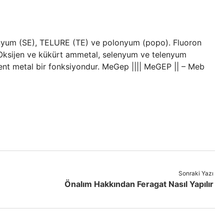
lenyum (SE), TELURE (TE) ve polonyum (popo). Fluoron
 Oksijen ve kükürt ammetal, selenyum ve telenyum
ment metal bir fonksiyondur. MeGep |||| MeGEP || – Meb
Sonraki Yazı
Önalım Hakkından Feragat Nasıl Yapılır