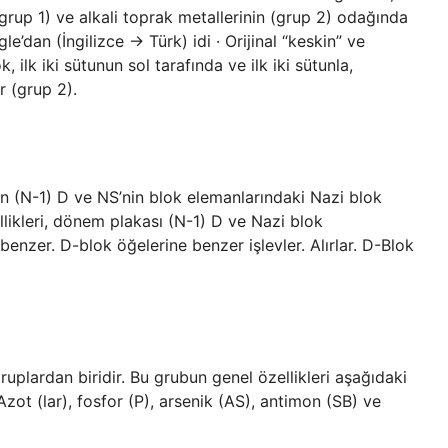
(grup 1) ve alkali toprak metallerinin (grup 2) odağında
e’dan (İngilizce → Türk) idi · Orijinal “keskin” ve
 ilk iki sütunun sol tarafında ve ilk iki sütunla,
r (grup 2).
ın (N-1) D ve NS’nin blok elemanlarındaki Nazi blok
llikleri, dönem plakası (N-1) D ve Nazi blok
benzer. D-blok öğelerine benzer işlevler. Alırlar. D-Blok
plardan biridir. Bu grubun genel özellikleri aşağıdaki
Azot (lar), fosfor (P), arsenik (AS), antimon (SB) ve