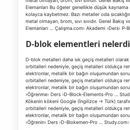
metal olmayan, brom, sıvı sıvıdır. Genel Bakış
Elemanları Bu öğeler genellikle düşük kaynama no
kolayca kaybetmez. Bazı metaller oda sıcaklığın
metal olmayan, brom, sıvı sıvıdır. Genel Bakış 
Elemanları … Çalışma.com› Akademi ›Ders› P-B
D-blok elementleri nelerdi
D-blok metalleri daha sık geçiş metalleri olarak 
orbitalleri nedeniyle, geçiş metalleri oldukça ren
elektronlar, metalik bir bağın oluşumundan soru
orbitalleri nedeniyle, geçiş metalleri oldukça ren
elektronlar, metalik bir bağın oluşumundan soru
›Öğrenme› Ders ›D-Block-Elements-Pro … Stud
Kökenin kökeni Google (İngilizce → Türk) tarafın
orbitalleri nedeniyle, geçiş metalleri oldukça ren
elektronlar, metalik bir bağın oluşumundan sor
›Öğrenin› Ders ›D-Blokemen-Pro … Study.com›