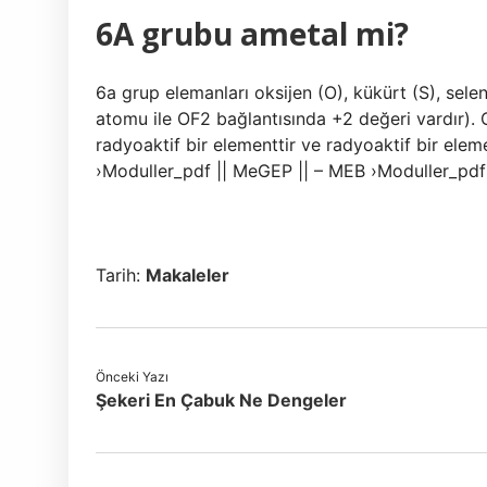
6A grubu ametal mi?
6a grup elemanları oksijen (O), kükürt (S), se
atomu ile OF2 bağlantısında +2 değeri vardır).
radyoaktif bir elementtir ve radyoaktif bir ele
›Moduller_pdf || MeGEP || – MEB ›Moduller_pdf
Tarih:
Makaleler
Önceki Yazı
Şekeri En Çabuk Ne Dengeler