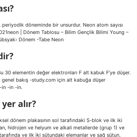
sı?
18. periyodik döneminde bir unsurdur. Neon atom sayısı
2021neon | Dönem Tablosu – Bilim Gençlik Bilimi Young –
 Tübsyak› Dönem -Tabe Neon
dir?
 Bu 30 elementin değer elektronları F alt kabuk F’ye düşer.
ve genel bakış -study.com için alt kabuğa düşer
n -in -in.
yer alır?
sel dönem plakasının sol tarafındaki S-blok ve ilk iki
n, hidrojen ve helyum ve alkali metallerde (grup 1) ve
tarafında ve ilk iki sütundaki elemanlar ve sağ sütun,