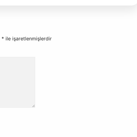
r
*
ile işaretlenmişlerdir