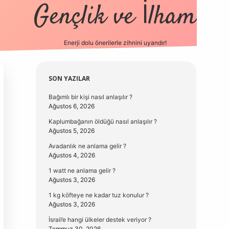
Gençlik ve İlham
Enerji dolu önerilerle zihnini uyandır!
vd.casino
Sidebar
SON YAZILAR
Bağımlı bir kişi nasıl anlaşılır ?
Ağustos 6, 2026
Kaplumbağanın öldüğü nasıl anlaşılır ?
Ağustos 5, 2026
Avadanlık ne anlama gelir ?
Ağustos 4, 2026
1 watt ne anlama gelir ?
Ağustos 3, 2026
1 kg köfteye ne kadar tuz konulur ?
Ağustos 3, 2026
İsrail’e hangi ülkeler destek veriyor ?
Temmuz 30, 2026