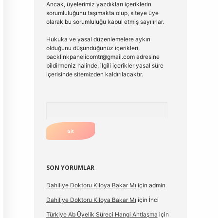
Ancak, üyelerimiz yazdıkları içeriklerin
sorumluluğunu taşımakta olup, siteye üye
olarak bu sorumluluğu kabul etmiş sayılırlar.
Hukuka ve yasal düzenlemelere aykırı
olduğunu düşündüğünüz içerikleri,
backlinkpanelicomtr@gmail.com
adresine
bildirmeniz halinde, ilgili içerikler yasal süre
içerisinde sitemizden kaldırılacaktır.
Arama
SON YORUMLAR
Dahiliye Doktoru Kiloya Bakar Mı
için
admin
Dahiliye Doktoru Kiloya Bakar Mı
için
İnci
Türkiye Ab Üyelik Süreci Hangi Antlaşma
için