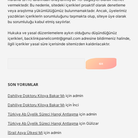
vermektedir. Bu nedenle, sitedeki içerikleri proaktif olarak denetleme
veya araştırma yükümlülüğümüz bulunmamaktadır. Ancak, üyelerimiz
yazdıkları içeriklerin sorumluluğunu taşımakta olup, siteye üye olarak
bu sorumluluğu kabul etmiş sayılırlar.
Hukuka ve yasal düzenlemelere aykırı olduğunu düşündüğünüz
içerikleri,
backlinkpanelicomtr@gmail.com
adresine bildirmeniz halinde,
ilgili içerikler yasal süre içerisinde sitemizden kaldırılacaktır.
Arama
SON YORUMLAR
Dahiliye Doktoru Kiloya Bakar Mı
için
admin
Dahiliye Doktoru Kiloya Bakar Mı
için
İnci
Türkiye Ab Üyelik Süreci Hangi Antlaşma
için
admin
Türkiye Ab Üyelik Süreci Hangi Antlaşma
için
Gülizar
İSrail Asya Ülkesi Mi
için
admin