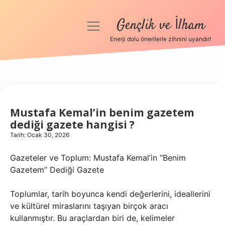
Gençlik ve İlham
menüyü
aç
Enerji dolu önerilerle zihnini uyandır!
Anasayfa
Gizlilik Politikası
Yasal Uyarı
Mustafa Kemal’in benim gazetem
dediği gazete hangisi ?
Hakkımızda
Tarih: Ocak 30, 2026
Gazeteler ve Toplum: Mustafa Kemal’in “Benim
Gazetem” Dediği Gazete
Toplumlar, tarih boyunca kendi değerlerini, ideallerini
ve kültürel miraslarını taşıyan birçok aracı
kullanmıştır. Bu araçlardan biri de, kelimeler