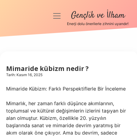
Gençlik ve İlham
menüyü
aç
Enerji dolu önerilerle zihnini uyandır!
Anasayfa
Gizlilik Politikası
Yasal Uyarı
Mimaride kübizm nedir ?
Tarih: Kasım 16, 2025
Hakkımızda
Mimaride Kübizm: Farklı Perspektiflerle Bir İnceleme
Mimarlık, her zaman farklı düşünce akımlarının,
toplumsal ve kültürel değişimlerin izlerini taşıyan bir
alan olmuştur. Kübizm, özellikle 20. yüzyılın
başlarında sanat ve mimaride devrim yaratmış bir
akım olarak öne çıkıyor. Ama bu devrim, sadece