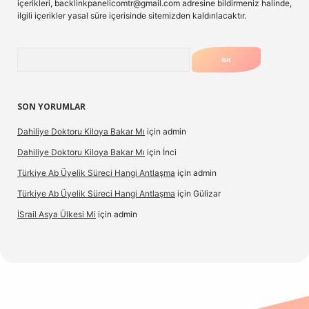
içerikleri,
backlinkpanelicomtr@gmail.com
adresine bildirmeniz halinde,
ilgili içerikler yasal süre içerisinde sitemizden kaldırılacaktır.
Arama
SON YORUMLAR
Dahiliye Doktoru Kiloya Bakar Mı
için
admin
Dahiliye Doktoru Kiloya Bakar Mı
için
İnci
Türkiye Ab Üyelik Süreci Hangi Antlaşma
için
admin
Türkiye Ab Üyelik Süreci Hangi Antlaşma
için
Gülizar
İSrail Asya Ülkesi Mi
için
admin
vd.casino