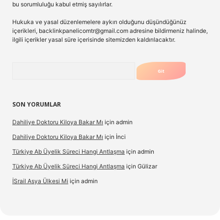
bu sorumluluğu kabul etmiş sayılırlar.
Hukuka ve yasal düzenlemelere aykırı olduğunu düşündüğünüz
içerikleri,
backlinkpanelicomtr@gmail.com
adresine bildirmeniz halinde,
ilgili içerikler yasal süre içerisinde sitemizden kaldırılacaktır.
Arama
SON YORUMLAR
Dahiliye Doktoru Kiloya Bakar Mı
için
admin
Dahiliye Doktoru Kiloya Bakar Mı
için
İnci
Türkiye Ab Üyelik Süreci Hangi Antlaşma
için
admin
Türkiye Ab Üyelik Süreci Hangi Antlaşma
için
Gülizar
İSrail Asya Ülkesi Mi
için
admin