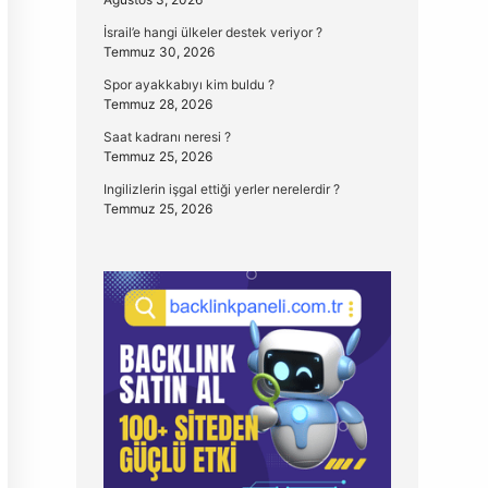
İsrail’e hangi ülkeler destek veriyor ?
Temmuz 30, 2026
Spor ayakkabıyı kim buldu ?
Temmuz 28, 2026
Saat kadranı neresi ?
Temmuz 25, 2026
Ingilizlerin işgal ettiği yerler nerelerdir ?
Temmuz 25, 2026