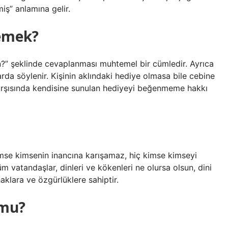
iş” anlamına gelir.
demek?
n?” şeklinde cevaplanması muhtemel bir cümledir. Ayrıca
rda söylenir. Kişinin aklındaki hediye olmasa bile cebine
karşısında kendisine sunulan hediyeyi beğenmeme hakkı
imse kimsenin inancına karışamaz, hiç kimse kimseyi
 vatandaşlar, dinleri ve kökenleri ne olursa olsun, dini
aklara ve özgürlüklere sahiptir.
 mu?