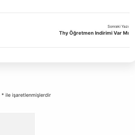
Sonraki Yazı
Thy Öğretmen Indirimi Var Mı
r
*
ile işaretlenmişlerdir