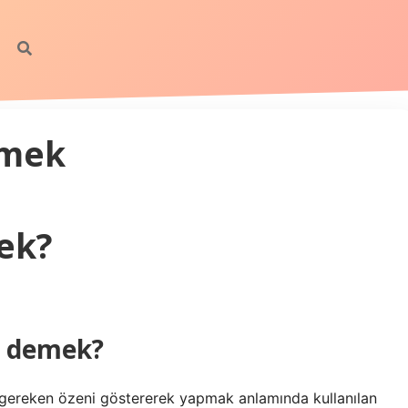
emek
ek?
ne demek?
e, gereken özeni göstererek yapmak anlamında kullanılan