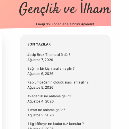
Gençlik ve İlham
Enerji dolu önerilerle zihnini uyandır!
vd.casin
Sidebar
SON YAZILAR
Josip Broz Tito nasıl öldü ?
Ağustos 7, 2026
Bağımlı bir kişi nasıl anlaşılır ?
Ağustos 6, 2026
Kaplumbağanın öldüğü nasıl anlaşılır ?
Ağustos 5, 2026
Avadanlık ne anlama gelir ?
Ağustos 4, 2026
1 watt ne anlama gelir ?
Ağustos 3, 2026
1 kg köfteye ne kadar tuz konulur ?
Ağustos 3, 2026