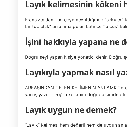
Layık kelimesinin kökeni ha
Fransızcadan Türkçeye çevrildiğinde “seküler” k
bir topluluk” anlamına gelen Latince “laicus” ke
İşini hakkıyla yapana ne d
Doğru şeyi yapan kişiye yönetici denir. Doğru şe
Layıkıyla yapmak nasıl yaz
ARKASINDAN GELEN KELİMENİN ANLAMI: Gerektiği 
yanlış yazılır. Doğru kullanım doğru biçimde olma
Layık uygun ne demek?
“Layık” kelimesi hem değerli hem de uygun anlam