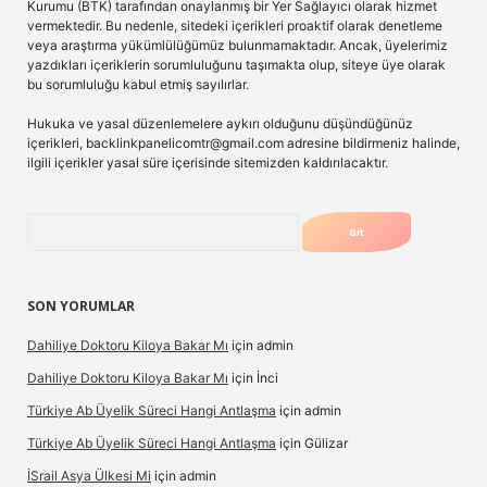
Kurumu (BTK) tarafından onaylanmış bir Yer Sağlayıcı olarak hizmet
vermektedir. Bu nedenle, sitedeki içerikleri proaktif olarak denetleme
veya araştırma yükümlülüğümüz bulunmamaktadır. Ancak, üyelerimiz
yazdıkları içeriklerin sorumluluğunu taşımakta olup, siteye üye olarak
bu sorumluluğu kabul etmiş sayılırlar.
Hukuka ve yasal düzenlemelere aykırı olduğunu düşündüğünüz
içerikleri,
backlinkpanelicomtr@gmail.com
adresine bildirmeniz halinde,
ilgili içerikler yasal süre içerisinde sitemizden kaldırılacaktır.
Arama
SON YORUMLAR
Dahiliye Doktoru Kiloya Bakar Mı
için
admin
Dahiliye Doktoru Kiloya Bakar Mı
için
İnci
Türkiye Ab Üyelik Süreci Hangi Antlaşma
için
admin
Türkiye Ab Üyelik Süreci Hangi Antlaşma
için
Gülizar
İSrail Asya Ülkesi Mi
için
admin