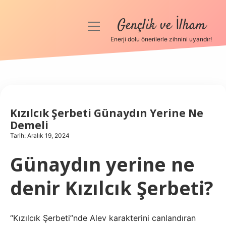
Gençlik ve İlham
menüyü
aç
Enerji dolu önerilerle zihnini uyandır!
Anasayfa
Gizlilik Politikası
Yasal Uyarı
Kızılcık Şerbeti Günaydın Yerine Ne
Demeli
Hakkımızda
Tarih: Aralık 19, 2024
Günaydın yerine ne
denir Kızılcık Şerbeti?
“Kızılcık Şerbeti”nde Alev karakterini canlandıran