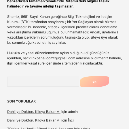
benzerlikleri tamamen tesadüfidir. Sitemizdeki bilgiler taslak
halindedir ve tavsiye niteliği taşımazlar.
Sitemiz, 5651 Sayılı Kanun gereğince Bilgi Teknolojileri ve İletişim
Kurumu (BTK) tarafından onaylanmış bir Yer Sağlayıcı olarak hizmet
vermektedir. Bu nedenle, sitedeki içerikleri proaktif olarak denetleme
veya araştırma yükümlülüğümüz bulunmamaktadır. Ancak, üyelerimiz
yazdıkları içeriklerin sorumluluğunu taşımakta olup, siteye üye olarak
bu sorumluluğu kabul etmiş sayılırlar.
Hukuka ve yasal düzenlemelere aykırı olduğunu düşündüğünüz
içerikleri,
backlinkpanelicomtr@gmail.com
adresine bildirmeniz halinde,
ilgili içerikler yasal süre içerisinde sitemizden kaldırılacaktır.
Arama
SON YORUMLAR
Dahiliye Doktoru Kiloya Bakar Mı
için
admin
Dahiliye Doktoru Kiloya Bakar Mı
için
İnci
Türkiye Ab Üyelik Süreci Hangi Antlaşma
için
admin