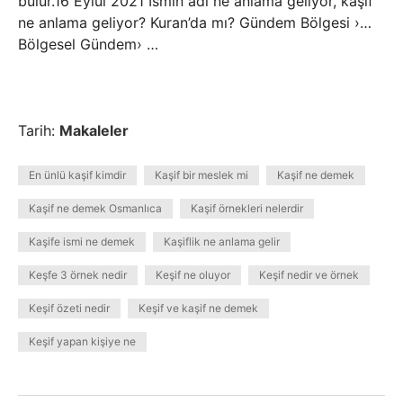
bulur.16 Eylül 2021 İsmin adı ne anlama geliyor, kaşif
ne anlama geliyor? Kuran’da mı? Gündem Bölgesi ›…
Bölgesel Gündem› …
Tarih:
Makaleler
En ünlü kaşif kimdir
Kaşif bir meslek mi
Kaşif ne demek
Kaşif ne demek Osmanlıca
Kaşif örnekleri nelerdir
Kaşife ismi ne demek
Kaşiflik ne anlama gelir
Keşfe 3 örnek nedir
Keşif ne oluyor
Keşif nedir ve örnek
Keşif özeti nedir
Keşif ve kaşif ne demek
Keşif yapan kişiye ne