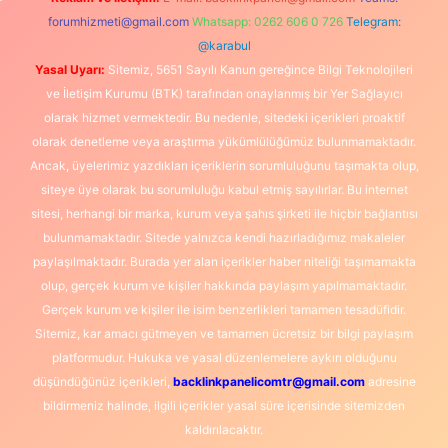
forumhizmeti@gmail.com
Whatsapp: 0262 606 0 726
Telegram:
@karabul
Yasal Uyarı:
Sitemiz, 5651 Sayılı Kanun gereğince Bilgi Teknolojileri
ve İletişim Kurumu (BTK) tarafından onaylanmış bir Yer Sağlayıcı
olarak hizmet vermektedir. Bu nedenle, sitedeki içerikleri proaktif
olarak denetleme veya araştırma yükümlülüğümüz bulunmamaktadır.
Ancak, üyelerimiz yazdıkları içeriklerin sorumluluğunu taşımakta olup,
siteye üye olarak bu sorumluluğu kabul etmiş sayılırlar. Bu internet
sitesi, herhangi bir marka, kurum veya şahıs şirketi ile hiçbir bağlantısı
bulunmamaktadır. Sitede yalnızca kendi hazırladığımız makaleler
paylaşılmaktadır. Burada yer alan içerikler haber niteliği taşımamakta
olup, gerçek kurum ve kişiler hakkında paylaşım yapılmamaktadır.
Gerçek kurum ve kişiler ile isim benzerlikleri tamamen tesadüfidir.
Sitemiz, kar amacı gütmeyen ve tamamen ücretsiz bir bilgi paylaşım
platformudur. Hukuka ve yasal düzenlemelere aykırı olduğunu
düşündüğünüz içerikleri,
backlinkpanelicomtr@gmail.com
adresine
bildirmeniz halinde, ilgili içerikler yasal süre içerisinde sitemizden
kaldırılacaktır.