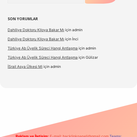
SON YORUMLAR
Dahiliye Doktoru Kiloya Bakar Mı
için
admin
Dahiliye Doktoru Kiloya Bakar Mı
için
İnci
Türkiye Ab Üyelik Süreci Hangi Antlaşma
için
admin
Türkiye Ab Üyelik Süreci Hangi Antlaşma
için
Gülizar
İSrail Asya Ülkesi Mi
için
admin
vd.casino
Reklam ve İletişim:
E-mail:
backlinkpaneli@gmail.com
Teams: