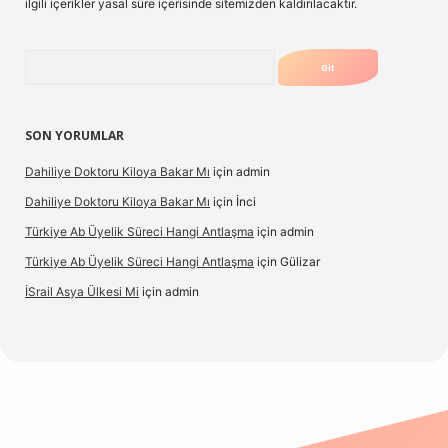
ilgili içerikler yasal süre içerisinde sitemizden kaldırılacaktır.
Arama
SON YORUMLAR
Dahiliye Doktoru Kiloya Bakar Mı
için
admin
Dahiliye Doktoru Kiloya Bakar Mı
için
İnci
Türkiye Ab Üyelik Süreci Hangi Antlaşma
için
admin
Türkiye Ab Üyelik Süreci Hangi Antlaşma
için
Gülizar
İSrail Asya Ülkesi Mi
için
admin
casino