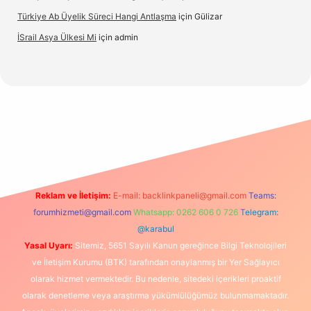
Türkiye Ab Üyelik Süreci Hangi Antlaşma
için
Gülizar
İSrail Asya Ülkesi Mi
için
admin
o
Reklam ve İletişim:
E-mail:
backlinkpaneli@gmail.com
Teams:
forumhizmeti@gmail.com
Whatsapp: 0262 606 0 726
Telegram:
@karabul
Yasal Uyarı:
Sitemiz, 5651 Sayılı Kanun gereğince Bilgi Teknolojileri
ve İletişim Kurumu (BTK) tarafından onaylanmış bir Yer Sağlayıcı
olarak hizmet vermektedir. Bu nedenle, sitedeki içerikleri proaktif
olarak denetleme veya araştırma yükümlülüğümüz bulunmamaktadır.