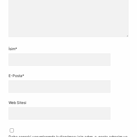
İsim*
E-Posta*
Web Sitesi
Daha sonraki yorumlarımda kullanılması için adım, e-posta adresim ve