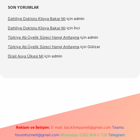
SON YORUMLAR
Dahiliye Doktoru Kiloya Bakar Mı
için
admin
Dahiliye Doktoru Kiloya Bakar Mı
için
İnci
Türkiye Ab Üyelik Süreci Hangi Antlaşma
için
admin
Türkiye Ab Üyelik Süreci Hangi Antlaşma
için
Gülizar
İSrail Asya Ülkesi Mi
için
admin
ino
Reklam ve İletişim:
E-mail:
backlinkpaneli@gmail.com
Teams:
forumhizmeti@gmail.com
Whatsapp: 0262 606 0 726
Telegram: