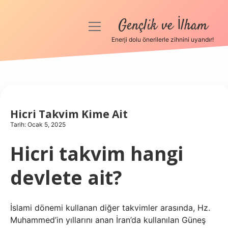
Gençlik ve İlham
menüyü
aç
Enerji dolu önerilerle zihnini uyandır!
Anasayfa
Gizlilik Politikası
Yasal Uyarı
Hicri Takvim Kime Ait
Tarih: Ocak 5, 2025
Hakkımızda
Hicri takvim hangi
devlete ait?
İslami dönemi kullanan diğer takvimler arasında, Hz.
Muhammed’in yıllarını anan İran’da kullanılan Güneş