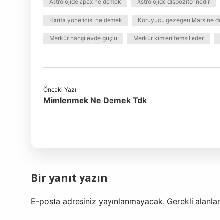
Astrolojide apex ne demek
Astrolojide dispozitör nedir
Harita yöneticisi ne demek
Koruyucu gezegen Mars ne 
Merkür hangi evde güçlü
Merkür kimleri temsil eder
Önceki Yazı
Mimlenmek Ne Demek Tdk
Bir yanıt yazın
E-posta adresiniz yayınlanmayacak.
Gerekli alanla