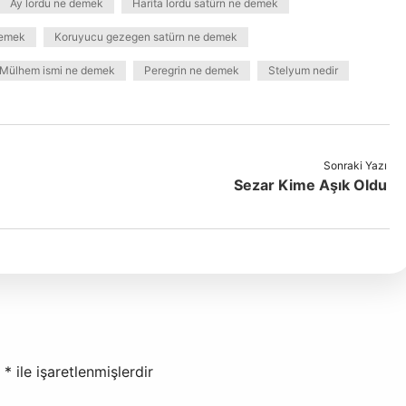
Ay lordu ne demek
Harita lordu satürn ne demek
demek
Koruyucu gezegen satürn ne demek
Mülhem ismi ne demek
Peregrin ne demek
Stelyum nedir
Sonraki Yazı
Sezar Kime Aşık Oldu
r
*
ile işaretlenmişlerdir