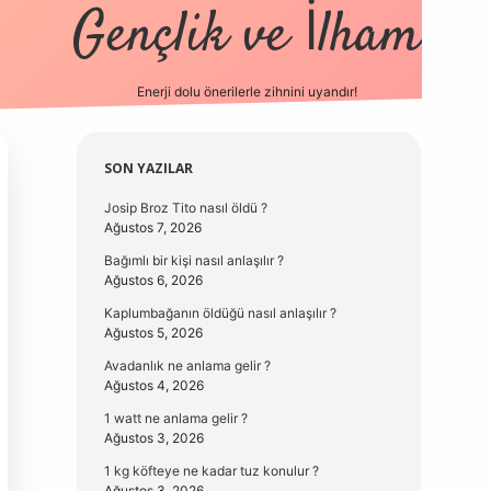
Gençlik ve İlham
Enerji dolu önerilerle zihnini uyandır!
vd.casi
Sidebar
SON YAZILAR
Josip Broz Tito nasıl öldü ?
Ağustos 7, 2026
Bağımlı bir kişi nasıl anlaşılır ?
Ağustos 6, 2026
Kaplumbağanın öldüğü nasıl anlaşılır ?
Ağustos 5, 2026
Avadanlık ne anlama gelir ?
Ağustos 4, 2026
1 watt ne anlama gelir ?
Ağustos 3, 2026
1 kg köfteye ne kadar tuz konulur ?
Ağustos 3, 2026