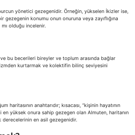
burcun yönetici gezegenidir. Örneğin, yükselen İkizler ise,
, bir gezegenin konumu onun onuruna veya zayıflığına
ı mı olduğu incelenir.
i ve bu becerileri bireyler ve toplum arasında bağlar
izmden kurtarmak ve kolektifin bilinç seviyesini
m haritasının anahtarıdır; kısacası, “kişinin hayatının
ki en yüksek onura sahip gezegen olan Almuten, haritanın
 derecelerinin en asil gezegenidir.