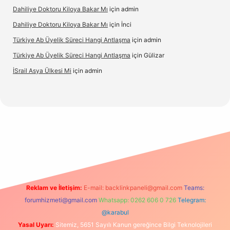
Dahiliye Doktoru Kiloya Bakar Mı
için
admin
Dahiliye Doktoru Kiloya Bakar Mı
için
İnci
Türkiye Ab Üyelik Süreci Hangi Antlaşma
için
admin
Türkiye Ab Üyelik Süreci Hangi Antlaşma
için
Gülizar
İSrail Asya Ülkesi Mi
için
admin
vd.casino
Reklam ve İletişim:
E-mail:
backlinkpaneli@gmail.com
Teams:
forumhizmeti@gmail.com
Whatsapp: 0262 606 0 726
Telegram:
@karabul
Yasal Uyarı:
Sitemiz, 5651 Sayılı Kanun gereğince Bilgi Teknolojileri