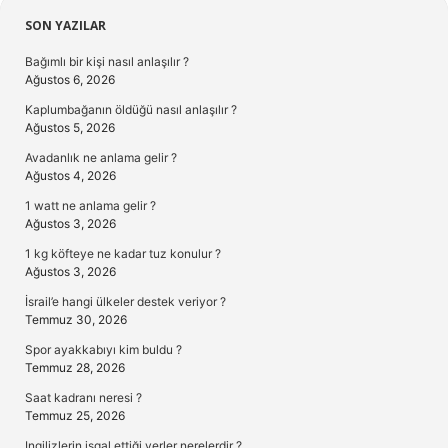
Sidebar
SON YAZILAR
Bağımlı bir kişi nasıl anlaşılır ?
Ağustos 6, 2026
Kaplumbağanın öldüğü nasıl anlaşılır ?
Ağustos 5, 2026
Avadanlık ne anlama gelir ?
Ağustos 4, 2026
1 watt ne anlama gelir ?
Ağustos 3, 2026
1 kg köfteye ne kadar tuz konulur ?
Ağustos 3, 2026
İsrail’e hangi ülkeler destek veriyor ?
Temmuz 30, 2026
Spor ayakkabıyı kim buldu ?
Temmuz 28, 2026
Saat kadranı neresi ?
Temmuz 25, 2026
Ingilizlerin işgal ettiği yerler nerelerdir ?