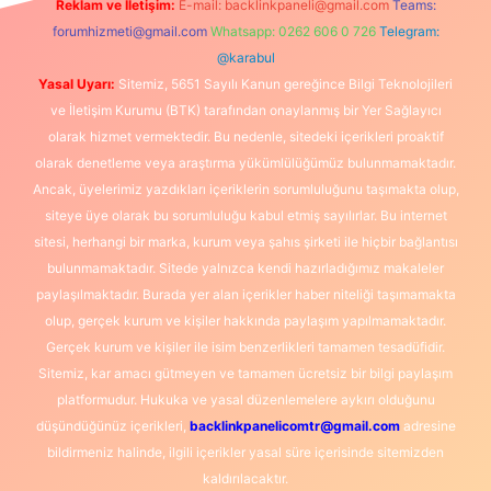
Reklam ve İletişim:
E-mail:
backlinkpaneli@gmail.com
Teams:
forumhizmeti@gmail.com
Whatsapp: 0262 606 0 726
Telegram:
@karabul
Yasal Uyarı:
Sitemiz, 5651 Sayılı Kanun gereğince Bilgi Teknolojileri
ve İletişim Kurumu (BTK) tarafından onaylanmış bir Yer Sağlayıcı
olarak hizmet vermektedir. Bu nedenle, sitedeki içerikleri proaktif
olarak denetleme veya araştırma yükümlülüğümüz bulunmamaktadır.
Ancak, üyelerimiz yazdıkları içeriklerin sorumluluğunu taşımakta olup,
siteye üye olarak bu sorumluluğu kabul etmiş sayılırlar. Bu internet
sitesi, herhangi bir marka, kurum veya şahıs şirketi ile hiçbir bağlantısı
bulunmamaktadır. Sitede yalnızca kendi hazırladığımız makaleler
paylaşılmaktadır. Burada yer alan içerikler haber niteliği taşımamakta
olup, gerçek kurum ve kişiler hakkında paylaşım yapılmamaktadır.
Gerçek kurum ve kişiler ile isim benzerlikleri tamamen tesadüfidir.
Sitemiz, kar amacı gütmeyen ve tamamen ücretsiz bir bilgi paylaşım
platformudur. Hukuka ve yasal düzenlemelere aykırı olduğunu
düşündüğünüz içerikleri,
backlinkpanelicomtr@gmail.com
adresine
bildirmeniz halinde, ilgili içerikler yasal süre içerisinde sitemizden
kaldırılacaktır.