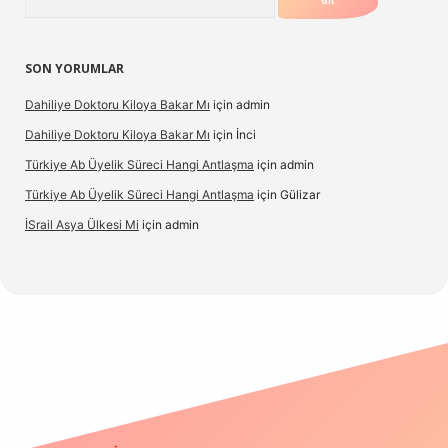
SON YORUMLAR
Dahiliye Doktoru Kiloya Bakar Mı
için
admin
Dahiliye Doktoru Kiloya Bakar Mı
için
İnci
Türkiye Ab Üyelik Süreci Hangi Antlaşma
için
admin
Türkiye Ab Üyelik Süreci Hangi Antlaşma
için
Gülizar
İSrail Asya Ülkesi Mi
için
admin
vd.casino