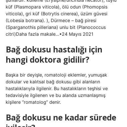
şunlardır: külleme (Erysiphe/uncinula necator), tüylü
küf (Plasmopara viticola), ölü odun (Phomopsis
viticola), gri küf (Botrytis cinerea), üzüm güvesi
(Lobesia botrana). ), Dürmece – bağ piresi
(Sparganothis pilleriana) unlu bit (Planococcus
citri)Daha fazla makale…•24 Mayıs 2021
Bağ dokusu hastalığı için
hangi doktora gidilir?
Başka bir deyişle, romatoloji eklemler, yumuşak
dokular ve kalıtsal bağ dokusu gibi alanların
hastalıklarıyla ilgilenir. Bu hastalıkların teşhisi ve
tedavisiyle ilgilenen ve bu alanda uzmanlaşmış
kişilere “romatolog” denir.
Bağ dokusu ne kadar sürede