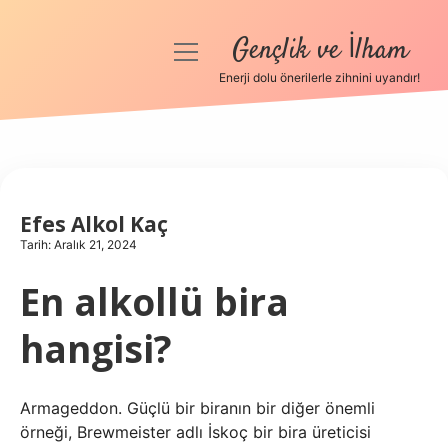
Gençlik ve İlham
menüyü
aç
Enerji dolu önerilerle zihnini uyandır!
Anasayfa
Gizlilik Politikası
Yasal Uyarı
Efes Alkol Kaç
Tarih: Aralık 21, 2024
Hakkımızda
En alkollü bira
hangisi?
Armageddon. Güçlü bir biranın bir diğer önemli
örneği, Brewmeister adlı İskoç bir bira üreticisi