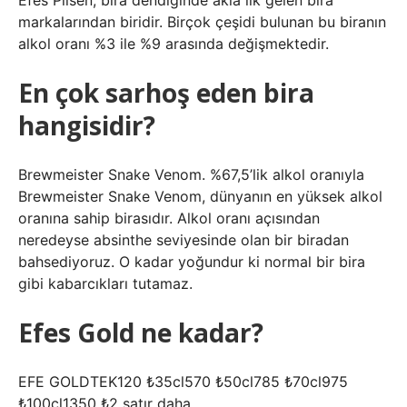
Efes Pilsen, bira dendiğinde akla ilk gelen bira
markalarından biridir. Birçok çeşidi bulunan bu biranın
alkol oranı %3 ile %9 arasında değişmektedir.
En çok sarhoş eden bira
hangisidir?
Brewmeister Snake Venom. %67,5’lik alkol oranıyla
Brewmeister Snake Venom, dünyanın en yüksek alkol
oranına sahip birasıdır. Alkol oranı açısından
neredeyse absinthe seviyesinde olan bir biradan
bahsediyoruz. O kadar yoğundur ki normal bir bira
gibi kabarcıkları tutamaz.
Efes Gold ne kadar?
EFE GOLDTEK120 ₺35cl570 ₺50cl785 ₺70cl975
₺100cl1350 ₺2 satır daha