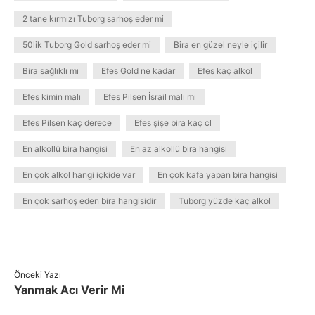
2 tane kırmızı Tuborg sarhoş eder mi
50lik Tuborg Gold sarhoş eder mi
Bira en güzel neyle içilir
Bira sağlıklı mı
Efes Gold ne kadar
Efes kaç alkol
Efes kimin malı
Efes Pilsen İsrail malı mı
Efes Pilsen kaç derece
Efes şişe bira kaç cl
En alkollü bira hangisi
En az alkollü bira hangisi
En çok alkol hangi içkide var
En çok kafa yapan bira hangisi
En çok sarhoş eden bira hangisidir
Tuborg yüzde kaç alkol
Önceki Yazı
Yanmak Acı Verir Mi