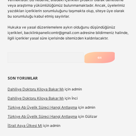
veya araştırma yükümlülüğümüz bulunmamaktadır. Ancak, üyelerimiz
yazdıkları içeriklerin sorumluluğunu taşımakta olup, siteye üye olarak
bu sorumluluğu kabul etmiş sayılırlar.
Hukuka ve yasal düzenlemelere aykırı olduğunu düşündüğünüz
içerikleri,
backlinkpanelicomtr@gmail.com
adresine bildirmeniz halinde,
ilgili içerikler yasal süre içerisinde sitemizden kaldırılacaktır.
Arama
SON YORUMLAR
Dahiliye Doktoru Kiloya Bakar Mı
için
admin
Dahiliye Doktoru Kiloya Bakar Mı
için
İnci
Türkiye Ab Üyelik Süreci Hangi Antlaşma
için
admin
Türkiye Ab Üyelik Süreci Hangi Antlaşma
için
Gülizar
İSrail Asya Ülkesi Mi
için
admin