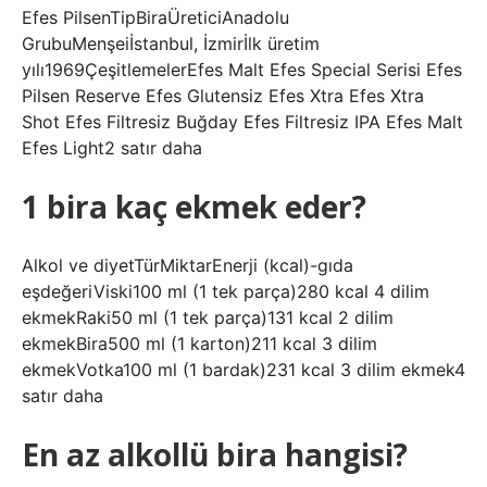
Efes PilsenTipBiraÜreticiAnadolu
GrubuMenşeiİstanbul, İzmirİlk üretim
yılı1969ÇeşitlemelerEfes Malt Efes Special Serisi Efes
Pilsen Reserve Efes Glutensiz Efes Xtra Efes Xtra
Shot Efes Filtresiz Buğday Efes Filtresiz IPA Efes Malt
Efes Light2 satır daha
1 bira kaç ekmek eder?
Alkol ve diyetTürMiktarEnerji (kcal)-gıda
eşdeğeriViski100 ml (1 tek parça)280 kcal 4 dilim
ekmekRaki50 ml (1 tek parça)131 kcal 2 dilim
ekmekBira500 ml (1 karton)211 kcal 3 dilim
ekmekVotka100 ml (1 bardak)231 kcal 3 dilim ekmek4
satır daha
En az alkollü bira hangisi?