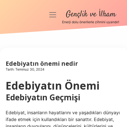
Gençlik ve İlham
menüyü
aç
Enerji dolu önerilerle zihnini uyandır!
Anasayfa
Gizlilik Politikası
Yasal Uyarı
Edebiyatın önemi nedir
Tarih: Temmuz 30, 2024
Hakkımızda
Edebiyatın Önemi
Edebiyatın Geçmişi
Edebiyat, insanların hayatlarını ve yaşadıkları dünyayı
ifade etmek için kullandıkları bir sanattır. Edebiyat,
insanların duygularını, düşüncelerini, kültürlerini ve