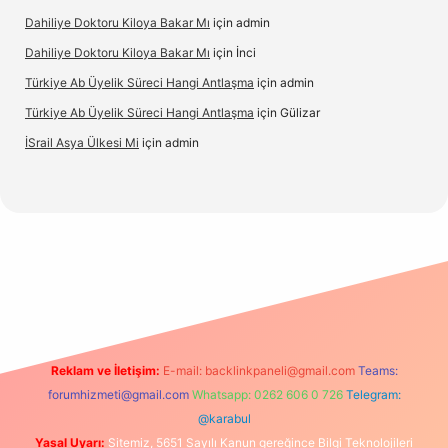
Dahiliye Doktoru Kiloya Bakar Mı
için
admin
Dahiliye Doktoru Kiloya Bakar Mı
için
İnci
Türkiye Ab Üyelik Süreci Hangi Antlaşma
için
admin
Türkiye Ab Üyelik Süreci Hangi Antlaşma
için
Gülizar
İSrail Asya Ülkesi Mi
için
admin
o
Reklam ve İletişim:
E-mail:
backlinkpaneli@gmail.com
Teams:
forumhizmeti@gmail.com
Whatsapp: 0262 606 0 726
Telegram:
@karabul
Yasal Uyarı:
Sitemiz, 5651 Sayılı Kanun gereğince Bilgi Teknolojileri