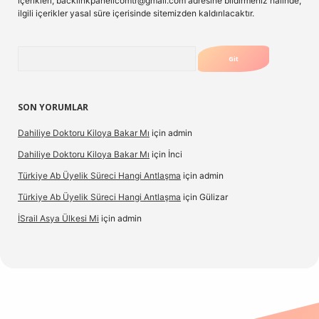
içerikleri,
backlinkpanelicomtr@gmail.com
adresine bildirmeniz halinde,
ilgili içerikler yasal süre içerisinde sitemizden kaldırılacaktır.
Arama
SON YORUMLAR
Dahiliye Doktoru Kiloya Bakar Mı
için
admin
Dahiliye Doktoru Kiloya Bakar Mı
için
İnci
Türkiye Ab Üyelik Süreci Hangi Antlaşma
için
admin
Türkiye Ab Üyelik Süreci Hangi Antlaşma
için
Gülizar
İSrail Asya Ülkesi Mi
için
admin
no