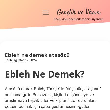
Gençlik ve İlham
menüyü
aç
Enerji dolu önerilerle zihnini uyandır!
Anasayfa
Gizlilik Politikası
Yasal Uyarı
Ebleh ne demek atasözü
Tarih: Ağustos 17, 2024
Hakkımızda
Ebleh Ne Demek?
Atasözü olarak Ebleh, Türkçe’de “düşünün, araştırın”
anlamına gelir. Bu sözcük, kişileri düşünmeye ve
araştırmaya teşvik eder ve kişilerin zor durumlara
çözüm bulmak için çaba göstermesini öğütler.