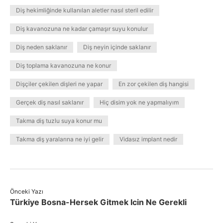
Diş hekimliğinde kullanılan aletler nasıl steril edilir
Diş kavanozuna ne kadar çamaşır suyu konulur
Diş neden saklanır
Diş neyin içinde saklanır
Diş toplama kavanozuna ne konur
Dişçiler çekilen dişleri ne yapar
En zor çekilen diş hangisi
Gerçek diş nasıl saklanır
Hiç disim yok ne yapmalıyım
Takma diş tuzlu suya konur mu
Takma diş yaralarına ne iyi gelir
Vidasız implant nedir
Önceki Yazı
Türkiye Bosna-Hersek Gitmek Icin Ne Gerekli