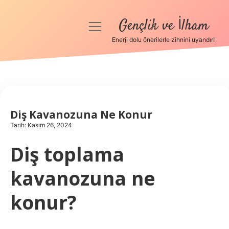
Gençlik ve İlham
menüyü
aç
Enerji dolu önerilerle zihnini uyandır!
Anasayfa
Gizlilik Politikası
Yasal Uyarı
Diş Kavanozuna Ne Konur
Tarih: Kasım 26, 2024
Hakkımızda
Diş toplama
kavanozuna ne
konur?