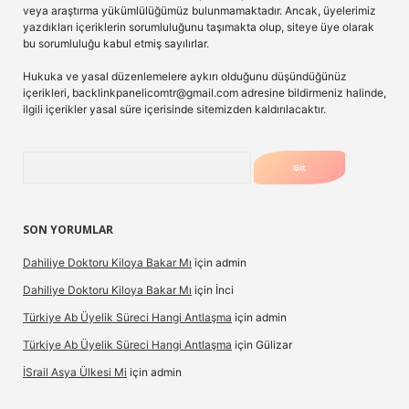
veya araştırma yükümlülüğümüz bulunmamaktadır. Ancak, üyelerimiz
yazdıkları içeriklerin sorumluluğunu taşımakta olup, siteye üye olarak
bu sorumluluğu kabul etmiş sayılırlar.
Hukuka ve yasal düzenlemelere aykırı olduğunu düşündüğünüz
içerikleri,
backlinkpanelicomtr@gmail.com
adresine bildirmeniz halinde,
ilgili içerikler yasal süre içerisinde sitemizden kaldırılacaktır.
Arama
SON YORUMLAR
Dahiliye Doktoru Kiloya Bakar Mı
için
admin
Dahiliye Doktoru Kiloya Bakar Mı
için
İnci
Türkiye Ab Üyelik Süreci Hangi Antlaşma
için
admin
Türkiye Ab Üyelik Süreci Hangi Antlaşma
için
Gülizar
İSrail Asya Ülkesi Mi
için
admin