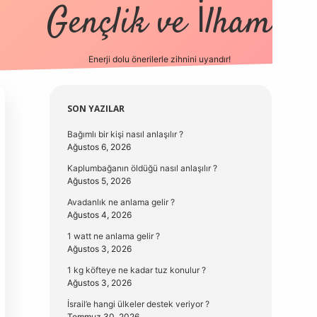
Gençlik ve İlham
Enerji dolu önerilerle zihnini uyandır!
vd.casino
Sidebar
SON YAZILAR
Bağımlı bir kişi nasıl anlaşılır ?
Ağustos 6, 2026
Kaplumbağanın öldüğü nasıl anlaşılır ?
Ağustos 5, 2026
Avadanlık ne anlama gelir ?
Ağustos 4, 2026
1 watt ne anlama gelir ?
Ağustos 3, 2026
1 kg köfteye ne kadar tuz konulur ?
Ağustos 3, 2026
İsrail’e hangi ülkeler destek veriyor ?
Temmuz 30, 2026