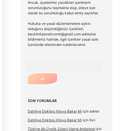
Ancak, üyelerimiz yazdıkları içeriklerin
sorumluluğunu taşımakta olup, siteye üye
olarak bu sorumluluğu kabul etmiş sayılırlar.
Hukuka ve yasal düzenlemelere aykırı
olduğunu düşündüğünüz içerikleri,
backlinkpanelicomtr@gmail.com
adresine
bildirmeniz halinde, ilgili içerikler yasal süre
içerisinde sitemizden kaldırılacaktır.
Arama
SON YORUMLAR
Dahiliye Doktoru Kiloya Bakar Mı
için
admin
Dahiliye Doktoru Kiloya Bakar Mı
için
İnci
Türkiye Ab Üyelik Süreci Hangi Antlaşma
için