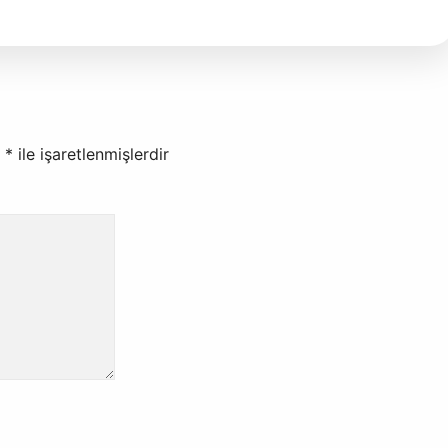
r
*
ile işaretlenmişlerdir