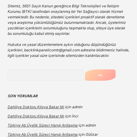
Sitemiz, 5651 Sayılı Kanun gereğince Bilgi Teknolojileri ve İletişim
Kurumu (BTK) tarafından onaylanmış bir Yer Sağlayıcı olarak hizmet
vermektedir. Bu nedenle, sitedeki içerikleri proaktif olarak denetleme
veya araştırma yükümlülüğümüz bulunmamaktadır. Ancak, üyelerimiz
yazdıkları içeriklerin sorumluluğunu taşımakta olup, siteye üye olarak
bu sorumluluğu kabul etmiş sayılırlar.
Hukuka ve yasal düzenlemelere aykırı olduğunu düşündüğünüz
içerikleri,
backlinkpanelicomtr@gmail.com
adresine bildirmeniz halinde,
ilgili içerikler yasal süre içerisinde sitemizden kaldırılacaktır.
Arama
SON YORUMLAR
Dahiliye Doktoru Kiloya Bakar Mı
için
admin
Dahiliye Doktoru Kiloya Bakar Mı
için
İnci
Türkiye Ab Üyelik Süreci Hangi Antlaşma
için
admin
Türkiye Ab Üyelik Süreci Hangi Antlaşma
için
Gülizar