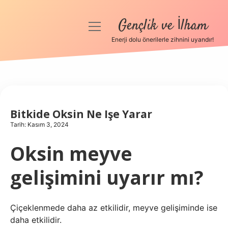
Gençlik ve İlham
menüyü
aç
Enerji dolu önerilerle zihnini uyandır!
Anasayfa
Gizlilik Politikası
Yasal Uyarı
Bitkide Oksin Ne Işe Yarar
Tarih: Kasım 3, 2024
Hakkımızda
Oksin meyve
gelişimini uyarır mı?
Çiçeklenmede daha az etkilidir, meyve gelişiminde ise
daha etkilidir.