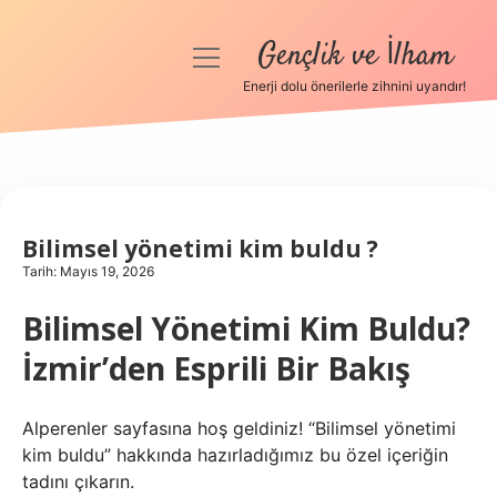
Gençlik ve İlham
menüyü
aç
Enerji dolu önerilerle zihnini uyandır!
Anasayfa
Gizlilik Politikası
Yasal Uyarı
Bilimsel yönetimi kim buldu ?
Tarih: Mayıs 19, 2026
Hakkımızda
Bilimsel Yönetimi Kim Buldu?
İzmir’den Esprili Bir Bakış
Alperenler sayfasına hoş geldiniz! “Bilimsel yönetimi
kim buldu” hakkında hazırladığımız bu özel içeriğin
tadını çıkarın.