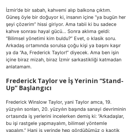
İzmir’de bir sabah, kahvemi alıp balkona çıktım.
Güneş öyle bir doğuyor ki, insanın içine “ya bugün her
şeyi çözerim” hissi giriyor. Ama tabii ki bu sadece
kahve sonrası hayal gücü… Sonra aklıma geldi:
“Bilimsel yönetimi kim buldu?” Evet, o klasik soru.
Arkadaş ortamında sorulsa çoğu kişi ya başını kaşır
ya da “Aa, Frederick Taylor!” diyecek. Ama ben işin
içine biraz mizah, biraz İzmir sarkastikliği katmadan
anlatamam.
Frederick Taylor ve İş Yerinin “Stand-
Up” Başlangıcı
Frederick Winslow Taylor, yani Taylor amca, 19.
yüzyılın sonları, 20. yüzyılın başında sanayi devriminin
ortasında iş yerlerini incelerken demiş ki: “Arkadaşlar,
bu işi rastgele yapmayalım, bilimsel yöntemle
yapalım.” Hani iş yerinde hep gördüğümüz o kaotik