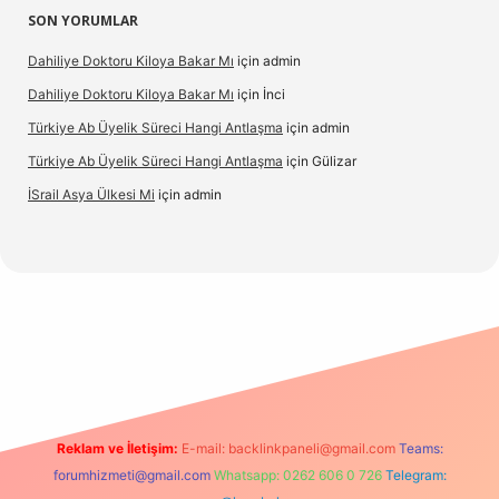
SON YORUMLAR
Dahiliye Doktoru Kiloya Bakar Mı
için
admin
Dahiliye Doktoru Kiloya Bakar Mı
için
İnci
Türkiye Ab Üyelik Süreci Hangi Antlaşma
için
admin
Türkiye Ab Üyelik Süreci Hangi Antlaşma
için
Gülizar
İSrail Asya Ülkesi Mi
için
admin
casino
Reklam ve İletişim:
E-mail:
backlinkpaneli@gmail.com
Teams:
forumhizmeti@gmail.com
Whatsapp: 0262 606 0 726
Telegram: