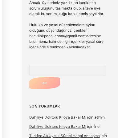
Ancak, üyelerimiz yazdıkları içeriklerin
sorumluluğunu taşımakta olup, siteye üye
olarak bu sorumluluğu kabul etmiş sayılırlar.
Hukuka ve yasal düzenlemelere aykırı
olduğunu düşündüğünüz içerikleri,
backlinkpanelicomtr@gmail.com
adresine
bildirmeniz halinde, ilgili içerikler yasal süre
içerisinde sitemizden kaldırılacaktır.
Arama
SON YORUMLAR
Dahiliye Doktoru Kiloya Bakar Mı
için
admin
Dahiliye Doktoru Kiloya Bakar Mı
için
İnci
Türkiye Ab Üyelik Süreci Hangi Antlaşma
için