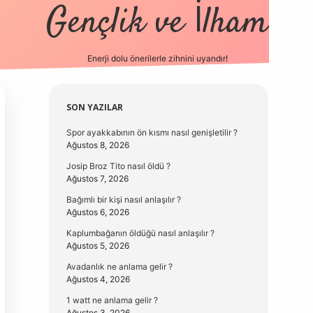
Gençlik ve İlham
Enerji dolu önerilerle zihnini uyandır!
vd.casin
Sidebar
SON YAZILAR
Spor ayakkabının ön kısmı nasıl genişletilir ?
Ağustos 8, 2026
Josip Broz Tito nasıl öldü ?
Ağustos 7, 2026
Bağımlı bir kişi nasıl anlaşılır ?
Ağustos 6, 2026
Kaplumbağanın öldüğü nasıl anlaşılır ?
Ağustos 5, 2026
Avadanlık ne anlama gelir ?
Ağustos 4, 2026
1 watt ne anlama gelir ?
Ağustos 3, 2026