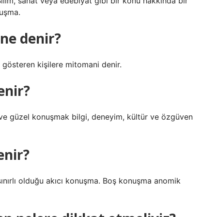
ilim, sanat veya edebiyat gibi bir konu hakkında bir
nuşma.
e denir?
gösteren kişilere mitomani denir.
enir?
ve güzel konuşmak bilgi, deneyim, kültür ve özgüven
enir?
 sınırlı olduğu akıcı konuşma. Boş konuşma anomik