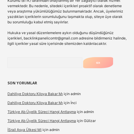
Kurumu (BTK) tarafından onaylanmış bir Yer Sağlayıcı olarak hizmet
vermektedir. Bu nedenle, sitedeki içerikleri proaktif olarak denetleme
veya araştırma yükümlülüğümüz bulunmamaktadır. Ancak, üyelerimiz
yazdıkları içeriklerin sorumluluğunu taşımakta olup, siteye üye olarak
bu sorumluluğu kabul etmiş sayılırlar.
Hukuka ve yasal düzenlemelere aykırı olduğunu düşündüğünüz
içerikleri,
backlinkpanelicomtr@gmail.com
adresine bildirmeniz halinde,
ilgili içerikler yasal süre içerisinde sitemizden kaldırılacaktır.
Arama
SON YORUMLAR
Dahiliye Doktoru Kiloya Bakar Mı
için
admin
Dahiliye Doktoru Kiloya Bakar Mı
için
İnci
Türkiye Ab Üyelik Süreci Hangi Antlaşma
için
admin
Türkiye Ab Üyelik Süreci Hangi Antlaşma
için
Gülizar
İSrail Asya Ülkesi Mi
için
admin