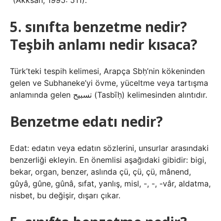
”(Akksan, 1995: 511).
5. sınıfta benzetme nedir?
Teşbih anlamı nedir kısaca?
Türk’teki tespih kelimesi, Arapça Sbḥ’nin kökeninden
gelen ve Subhaneke’yi övme, yüceltme veya tartışma
anlamında gelen تسبيح (Tasbīḥ) kelimesinden alıntıdır.
Benzetme edatı nedir?
Edat: edatın veya edatın sözlerini, unsurlar arasındaki
benzerliği ekleyin. En önemlisi aşağıdaki gibidir: bigi,
bekar, organ, benzer, aslında çü, çü, çü, mânend,
gûyâ, gûne, gûnâ, sıfat, yanlış, misl, -, -, -vâr, aldatma,
nisbet, bu değişir, dışarı çıkar.