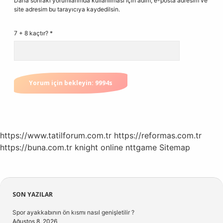
Daha sonraki yorumlarımda kullanılması için adım, e-posta adresim ve
site adresim bu tarayıcıya kaydedilsin.
7 + 8 kaçtır?
*
https://www.tatilforum.com.tr
https://reformas.com.tr
https://buna.com.tr
knight online
nttgame
Sitemap
Sidebar
SON YAZILAR
Spor ayakkabının ön kısmı nasıl genişletilir ?
Ağustos 8, 2026