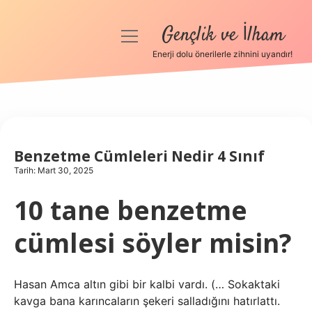
Gençlik ve İlham
menüyü
aç
Enerji dolu önerilerle zihnini uyandır!
Anasayfa
Gizlilik Politikası
Yasal Uyarı
Benzetme Cümleleri Nedir 4 Sınıf
Tarih: Mart 30, 2025
Hakkımızda
10 tane benzetme
cümlesi söyler misin?
Hasan Amca altın gibi bir kalbi vardı. (… Sokaktaki
kavga bana karıncaların şekeri salladığını hatırlattı.