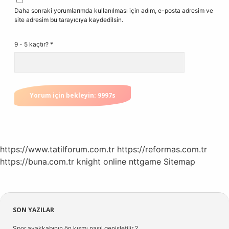
Daha sonraki yorumlarımda kullanılması için adım, e-posta adresim ve
site adresim bu tarayıcıya kaydedilsin.
9 - 5 kaçtır?
*
https://www.tatilforum.com.tr
https://reformas.com.tr
https://buna.com.tr
knight online
nttgame
Sitemap
Sidebar
SON YAZILAR
Spor ayakkabının ön kısmı nasıl genişletilir ?