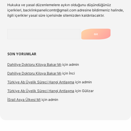
Hukuka ve yasal düzenlemelere aykırı olduğunu düşündüğünüz
içerikleri,
backlinkpanelicomtr@gmail.com
adresine bildirmeniz halinde,
ilgili içerikler yasal süre içerisinde sitemizden kaldırılacaktır.
Arama
SON YORUMLAR
Dahiliye Doktoru Kiloya Bakar Mı
için
admin
Dahiliye Doktoru Kiloya Bakar Mı
için
İnci
Türkiye Ab Üyelik Süreci Hangi Antlaşma
için
admin
Türkiye Ab Üyelik Süreci Hangi Antlaşma
için
Gülizar
İSrail Asya Ülkesi Mi
için
admin