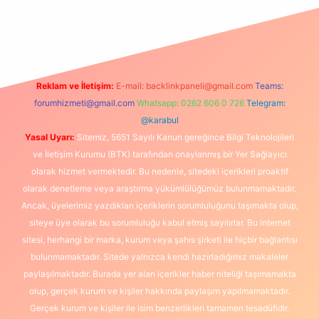
casino
Reklam ve İletişim:
E-mail:
backlinkpaneli@gmail.com
Teams:
forumhizmeti@gmail.com
Whatsapp: 0262 606 0 726
Telegram:
@karabul
Yasal Uyarı:
Sitemiz, 5651 Sayılı Kanun gereğince Bilgi Teknolojileri
ve İletişim Kurumu (BTK) tarafından onaylanmış bir Yer Sağlayıcı
olarak hizmet vermektedir. Bu nedenle, sitedeki içerikleri proaktif
olarak denetleme veya araştırma yükümlülüğümüz bulunmamaktadır.
Ancak, üyelerimiz yazdıkları içeriklerin sorumluluğunu taşımakta olup,
siteye üye olarak bu sorumluluğu kabul etmiş sayılırlar. Bu internet
sitesi, herhangi bir marka, kurum veya şahıs şirketi ile hiçbir bağlantısı
bulunmamaktadır. Sitede yalnızca kendi hazırladığımız makaleler
paylaşılmaktadır. Burada yer alan içerikler haber niteliği taşımamakta
olup, gerçek kurum ve kişiler hakkında paylaşım yapılmamaktadır.
Gerçek kurum ve kişiler ile isim benzerlikleri tamamen tesadüfidir.