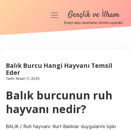
Gençlik ve İlham
menüyü
aç
Enerji dolu önerilerle zihnini uyandır!
Anasayfa
Gizlilik Politikası
Yasal Uyarı
Balık Burcu Hangi Hayvanı Temsil
Eder
Hakkımızda
Tarih: Nisan 11, 2025
Balık burcunun ruh
hayvanı nedir?
BALIK / Ruh hayvanı: Kurt Balıklar duygularını tıpkı