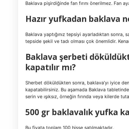
Baklava pişirdiğinde fan fırını önerilmez. Fan aya
Hazır yufkadan baklava ne
Baklava yaptığınız tepsiyi ayarladıktan sonra, 
tepside şekil ve tadı olması çok önemlidir. Kenar
Baklava şerbeti döküldükt
kapatılır mı?
Sherbet döküldükten sonra, baklava’yı iyice d
kapatabilirsiniz. Bu aşamada Baklava tabletindek
serin ve ışıksız, örneğin fırında veya kilerde tutab
500 gr baklavalık yufka k
Bu fiyata toplam 100 hisse satılmaktadır.