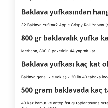
Baklava yufkasından hangi 
32 Baklava Yufka#2 Apple Crispy Roll Yapımı (Vi
800 gr baklavalık yufka k
Merhaba, 800 G paketinin 44 yaprak var.
Baklava yufkası kaç kat o
Baklava genellikle yaklaşık 30 ila 40 tabaka in
500 gram baklavada kaç t
40 kez hamur ve antep fıstığı toplantısında orta