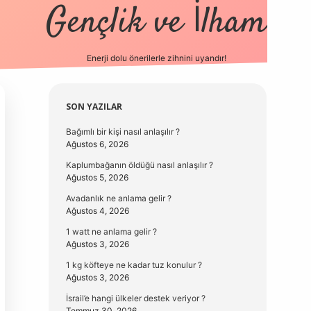
Gençlik ve İlham
Enerji dolu önerilerle zihnini uyandır!
vd.casino
Sidebar
SON YAZILAR
Bağımlı bir kişi nasıl anlaşılır ?
Ağustos 6, 2026
Kaplumbağanın öldüğü nasıl anlaşılır ?
Ağustos 5, 2026
Avadanlık ne anlama gelir ?
Ağustos 4, 2026
1 watt ne anlama gelir ?
Ağustos 3, 2026
1 kg köfteye ne kadar tuz konulur ?
Ağustos 3, 2026
İsrail’e hangi ülkeler destek veriyor ?
Temmuz 30, 2026