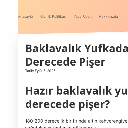
Anasayfa
Gizlilik Politikası
Yasal Uyarı
Hakkımızda
Baklavalık Yufkad
Derecede Pişer
Tarih: Eylül 5, 2025
Hazır baklavalık y
derecede pişer?
180-200 derecelik bir fırında altın kahverengiye p
soğutulan şerbetimizi döküyoruz.