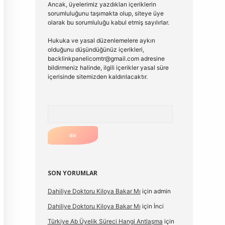
Ancak, üyelerimiz yazdıkları içeriklerin
sorumluluğunu taşımakta olup, siteye üye
olarak bu sorumluluğu kabul etmiş sayılırlar.
Hukuka ve yasal düzenlemelere aykırı
olduğunu düşündüğünüz içerikleri,
backlinkpanelicomtr@gmail.com
adresine
bildirmeniz halinde, ilgili içerikler yasal süre
içerisinde sitemizden kaldırılacaktır.
Arama
SON YORUMLAR
Dahiliye Doktoru Kiloya Bakar Mı
için
admin
Dahiliye Doktoru Kiloya Bakar Mı
için
İnci
Türkiye Ab Üyelik Süreci Hangi Antlaşma
için