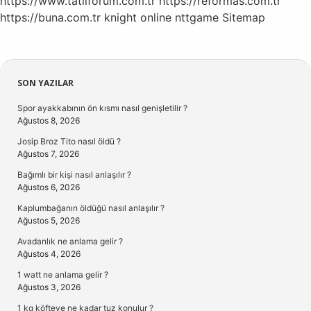
https://www.tatilforum.com.tr
https://reformas.com.tr
https://buna.com.tr
knight online
nttgame
Sitemap
Sidebar
SON YAZILAR
Spor ayakkabının ön kısmı nasıl genişletilir ?
Ağustos 8, 2026
Josip Broz Tito nasıl öldü ?
Ağustos 7, 2026
Bağımlı bir kişi nasıl anlaşılır ?
Ağustos 6, 2026
Kaplumbağanın öldüğü nasıl anlaşılır ?
Ağustos 5, 2026
Avadanlık ne anlama gelir ?
Ağustos 4, 2026
1 watt ne anlama gelir ?
Ağustos 3, 2026
1 kg köfteye ne kadar tuz konulur ?