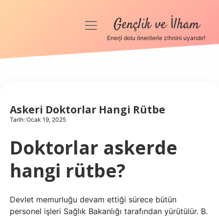
Gençlik ve İlham
menüyü
aç
Enerji dolu önerilerle zihnini uyandır!
Anasayfa
Gizlilik Politikası
Yasal Uyarı
Askeri Doktorlar Hangi Rütbe
Tarih: Ocak 19, 2025
Hakkımızda
Doktorlar askerde
hangi rütbe?
Devlet memurluğu devam ettiği sürece bütün
personel işleri Sağlık Bakanlığı tarafından yürütülür. B.