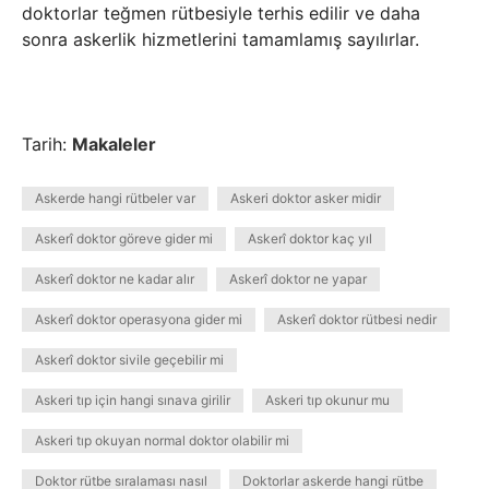
doktorlar teğmen rütbesiyle terhis edilir ve daha
sonra askerlik hizmetlerini tamamlamış sayılırlar.
Tarih:
Makaleler
Askerde hangi rütbeler var
Askeri doktor asker midir
Askerî doktor göreve gider mi
Askerî doktor kaç yıl
Askerî doktor ne kadar alır
Askerî doktor ne yapar
Askerî doktor operasyona gider mi
Askerî doktor rütbesi nedir
Askerî doktor sivile geçebilir mi
Askeri tıp için hangi sınava girilir
Askeri tıp okunur mu
Askeri tıp okuyan normal doktor olabilir mi
Doktor rütbe sıralaması nasıl
Doktorlar askerde hangi rütbe