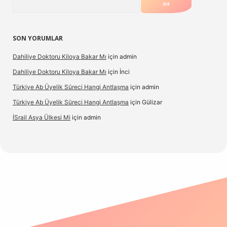
SON YORUMLAR
Dahiliye Doktoru Kiloya Bakar Mı
için
admin
Dahiliye Doktoru Kiloya Bakar Mı
için
İnci
Türkiye Ab Üyelik Süreci Hangi Antlaşma
için
admin
Türkiye Ab Üyelik Süreci Hangi Antlaşma
için
Gülizar
İSrail Asya Ülkesi Mi
için
admin
ino